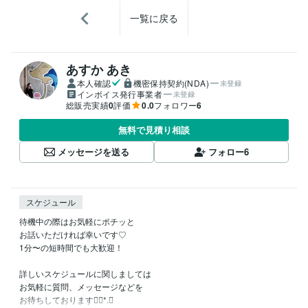
一覧に戻る
あすか あき
本人確認
機密保持契約(NDA)
未登録
インボイス発行事業者
未登録
総販売実績
0
評価
0.0
フォロワー
6
無料で見積り相談
メッセージを送る
フォロー
6
スケジュール
待機中の際はお気軽にポチッと

お話いただければ幸いです♡

1分〜の短時間でも大歓迎！

詳しいスケジュールに関しましては

お気軽に質問、メッセージなどを

お待ちしております❁⃘*.ﾟ