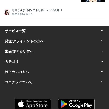
町田うさぎ✨閃光の幸せ届け人♡怪談師⛩️
2025/09/24 14:10