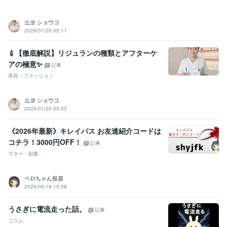
쇼코 ショウコ
2026/01/20 05:11
💉【徹底解説】リジュランの種類とアフターケ
アの極意✨
記事
美容・ファッション
쇼코 ショウコ
2026/01/20 05:03
《2026年最新》キレイパス お友達紹介コードは
コチラ！3000円OFF！
記事
マネー・副業
ペロちゃん投資
2024/05/16 15:08
うさぎに電流走った話。
記事
コラム