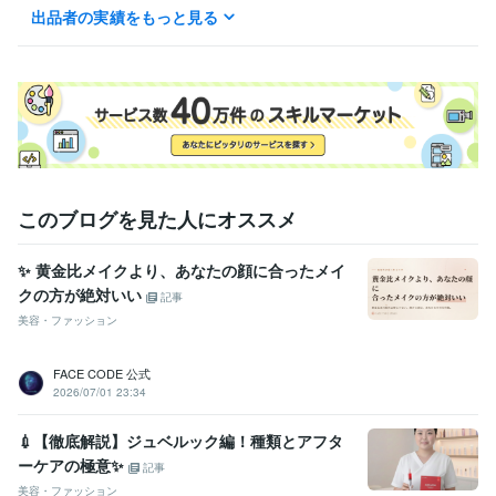
出品者の実績をもっと見る
資格・検定
全国商業情報処理検定 2級
取得年 : 2010年
全国商業ワープロ技能検定 2級
取得年 : 2011年
全国商業簿記実務検定 2級
取得年 : 2011年
美容師免許
取得年 : 2015年
日本化粧品検定 2級
取得年 : 2015年
このブログを見た人にオススメ
✨ 黄金比メイクより、あなたの顔に合ったメイ
クの方が絶対いい
記事
美容・ファッション
FACE CODE 公式
2026/07/01 23:34
💉【徹底解説】ジュベルック編！種類とアフタ
ーケアの極意✨
記事
美容・ファッション