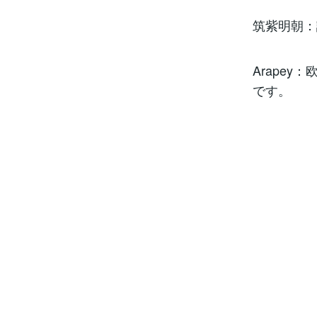
筑紫明朝：
Arape
です。