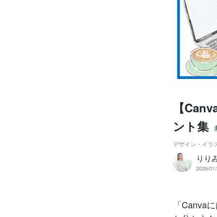
【Can
ント集
デザイン・イラ
りり
2026/01/
「Canv