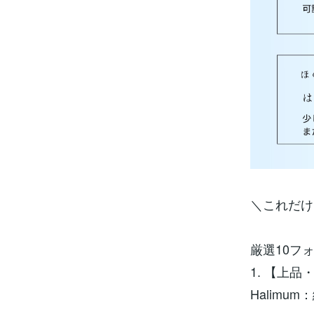
＼これだ
厳選10フ
1. 【上
Halim