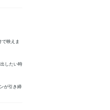
けで映えま
を出したい時
インが引き締