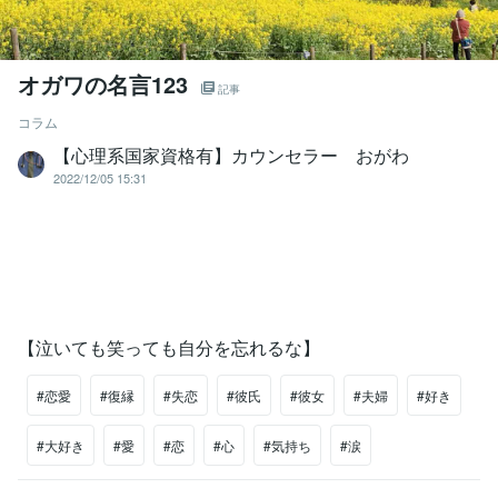
オガワの名言123
記事
コラム
【心理系国家資格有】カウンセラー おがわ
2022/12/05 15:31
【泣いても笑っても自分を忘れるな】
#恋愛
#復縁
#失恋
#彼氏
#彼女
#夫婦
#好き
#大好き
#愛
#恋
#心
#気持ち
#涙