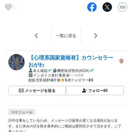
5
一覧に戻る
【心理系国家資格有】カウンセラー
おがわ
本人確認
機密保持契約(NDA)
インボイス発行事業者
未登録
総販売実績
318
評価
5.0
フォロワー
85
メッセージを送る
フォロー
85
スケジュール
日中仕事をしているため、メッセージの返答が遅くなる場合がありま
す。また休みの日を除き基本的にご相談は夜対応させて頂きます。ご了
承ください。
