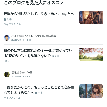
このブログを見た人にオススメ
食生活アドバイザー2級
取得年 : 2012年
呼吸療法認定士
取得年 : 2017年
認知症ケア専門士
取得年 : 2015年
彼氏から別れ話されて、引き止めたいあなたへ
ケアマネジャー（介護支援専門員）
取得年 : 2016年
記事
ライフスタイル
得意分野
悩み相談・カウンセリング
悩み相談
心理相談
恋愛相談
相談
医療
恋愛
仕事
介護
福祉
助言
愚痴
悩み
苦しみ
ハル✨18年7万人以上の実績×書籍著者
2026/03/11 12:16
彼の心は本当に離れたの？──まだ繋がってい
る“愛のサイン”を見逃さないで
記事
占い
霊視鑑定士 神凪
2025/10/18 05:41
「好きだからこそ」ちょっとしたことで心が揺
れてしまうあなたへ
記事
ライフスタイル