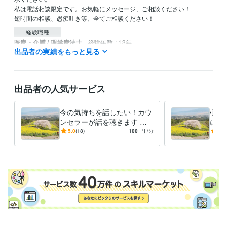
私は電話相談限定です。お気軽にメッセージ、ご相談ください！

短時間の相談、愚痴吐き等、全てご相談ください！
経験職種
医療・介護 / 理学療法士
経験年数 : 13年
出品者の実績をもっと見る
受賞歴
第18回日本認知症ケア学会大会　口頭発表
第19回日本認知症ケア学
会大会　口頭発表
第21回日本認知症ケア学会大会　誌上発表　*コロ
出品者の人気サービス
ナで大会中止
資格・検定
今の気持ちを話したい！カウ
心理
公認心理師【心理学系唯一の国家資格】
取得年 : 2021年
ンセラーが話を聴きます 心
に必
メンタルヘルスマネジメントⅡ種
取得年 : 2014年
理系国家資格有。今の気持ち
その
5.0
(18)
100
円
/分
5.0
認定理学療法士
取得年 : 2019年
を話して一緒に心を整えよ
せは
理学療法士
取得年 : 2010年
う！
えま
食生活アドバイザー2級
取得年 : 2013年
呼吸療法認定士
取得年 : 2017年
認知症ケア専門士
取得年 : 2016年
介護支援専門員（ケアマネージャー）
取得年 : 2017年
公認心理師
取得年 : 2020年
メンタルヘルスマネジメント検定
取得年 : 2013年
理学療法士
取得年 : 2009年