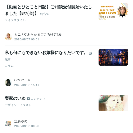
【動画とひとこと日記】ご相談受付開始いたし
ました【8/7(金)】
告知
ライフスタイル
カニ＊やわらかまごころ検定1級
2026/08/07 00:01
私も何にもできないお嬢様になりたいです。
記事
コラム
COCO⋰✤
2026/08/06 15:41
実家のいぬ
コンテンツ
デザイン・イラスト
魚あゆの
2026/08/06 00:26