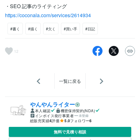
・SEO 記事のライティング
https://coconala.com/services/2614934
#書く
#描く
#欠く
#買い手
#日記
12
一覧に戻る
やんやんライター
本人確認
機密保持契約(NDA)
インボイス発行事業者
未登録
総販売実績
4
評価
5.0
フォロワー
6
無料で見積り相談