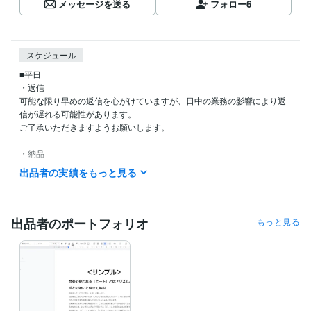
メッセージを送る
フォロー
6
スケジュール
■平日

・返信

可能な限り早めの返信を心がけていますが、日中の業務の影響により返
信が遅れる可能性があります。

ご了承いただきますようお願いします。

・納品

2,000文字以内なら、翌日中納品予定

出品者の実績をもっと見る
■休日

　不定期
出品者のポートフォリオ
もっと見る
ビジネス・クリエイティブツール
WordPress:4年
Excel:15年
Google サイト:8年
Google スプレッドシート:10年
Google スライド:10年
Google ドキュメント:10年
PowerPoint:15年
Word:15年
Google Analytics:10年
Google Search Console:8年
Google Tag Manager:8年
PageSpeed Insights:8年
Yahoo!タグマネージャー:5年
Asana:8年
ChatGPT:1年
Canva:1年