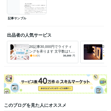
得意分野
ライティング・翻訳
【文章】コンテンツマーケティング
Webマーケティング
記事サンプル
学歴
関西大学
2006年3月 ~ 2011年2月
出品者の人気サービス
20記事30,000円でライティ
30記
ングを承ります 文字数は1,0
ング
00文字程度です
00
5.0
(1)
30,000
円
5.0
このブログを見た人にオススメ