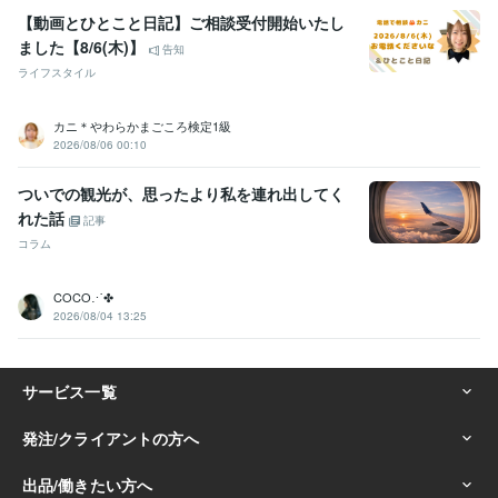
【動画とひとこと日記】ご相談受付開始いたし
ました【8/6(木)】
告知
ライフスタイル
カニ＊やわらかまごころ検定1級
2026/08/06 00:10
ついでの観光が、思ったより私を連れ出してく
れた話
記事
コラム
COCO⋰✤
2026/08/04 13:25