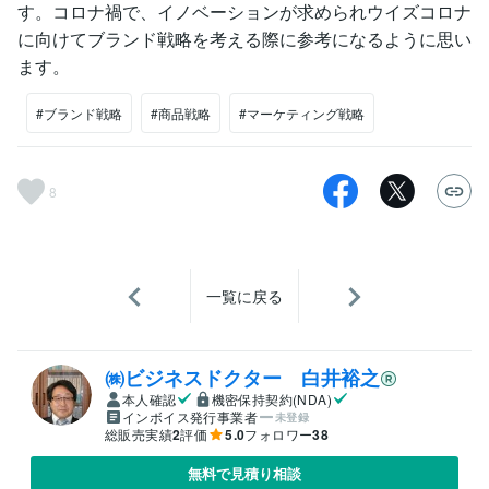
す。コロナ禍で、イノベーションが求められウイズコロナ
に向けてブランド戦略を考える際に参考になるように思い
ます。
#ブランド戦略
#商品戦略
#マーケティング戦略
8
一覧に戻る
㈱ビジネスドクター 白井裕之
本人確認
機密保持契約(NDA)
インボイス発行事業者
未登録
総販売実績
2
評価
5.0
フォロワー
38
無料で見積り相談