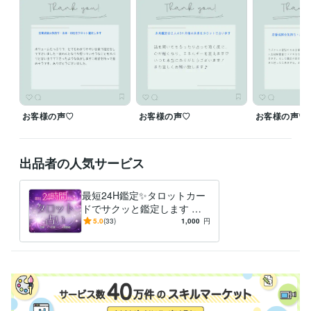
◍┈土曜・日曜・祝日

✼┈┈┈┈┈┈┈┈✼
経験職種
クリエイター / 写真家・カメラマン
事務・ビジネスサポート / 事務（一般事務）
経験年数 : 1年
ライフスタイル・その他 / 占い師
経験年数 : 12年
ライフスタイル・その他 / カウンセラー・コーチ
経験年数 : 2年
お客様の声♡
お客様の声♡
お客様の声♡
職歴
ココナラで占い師
2021年9月 ~ 現在
出品者の人気サービス
受賞歴
レギュラーランク
シルバーランク
ゴールドランク
プラチナランク
最短24H鑑定✨タロットカー
ドでサクッと鑑定します 片
資格・検定
思い、復縁、不倫、結婚、縁
5.0
(33)
1,000
円
メンタル心理カウンセラー
取得年 : 2022年
結び、転職、占い、未来、恋
チャイルドカウンセラー
取得年 : 2022年
愛、♡
タロットリーディングマスター
取得年 : 2023年
行動心理士
取得年 : 2023年
ビジネス・クリエイティブツール
Adobe Illustrator:2年
Adobe Photoshop:2年
CapCut:5年
Canva:3年