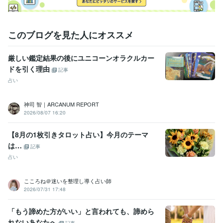
その他ツール
アチューンメント:5年
占い鑑定:12年
このブログを見た人にオススメ
人を笑顔にする/元気にする/背中を押す:23年
愚痴聞き/弱音聞き:16年
励まし力:16年
厳しい鑑定結果の後にユニコーンオラクルカー
得意分野
ドを引く理由
記事
占い
恋愛♡片想い、両思い、相手の気持ち、未来
運命の人♡出会い
占い
運鑑定
占い
恋愛
タロット
リーディング
相手の気持ち
片想い
未来
仕事
両思い
運命の人
神司 智｜ARCANUM REPORT
占い
アチューンメント
2026/08/07 16:20
アチューンメント
アチューメント
アカシックレコード
日本の神様
女神様
七福神
ミカエル
浄化
ヒーリング
縁結び
【8月の1枚引きタロット占い】今月のテーマ
は…
学歴
記事
資格講座
2023年5月 ~ 2023年5月
占い
こころね＠迷いを整理し導く占い師
2026/07/31 17:48
「もう諦めた方がいい」と言われても、諦めら
れないあなたへ