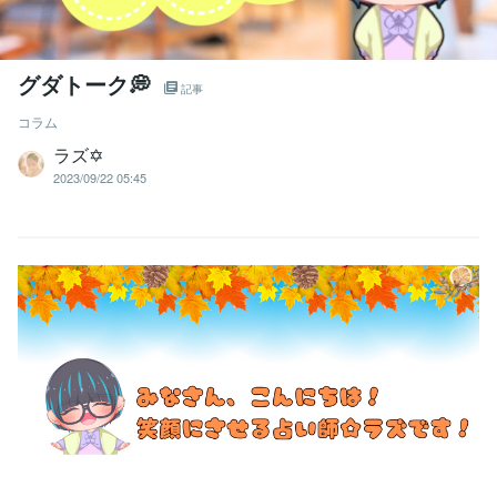
グダトーク💭
記事
コラム
ラズ✡
2023/09/22 05:45