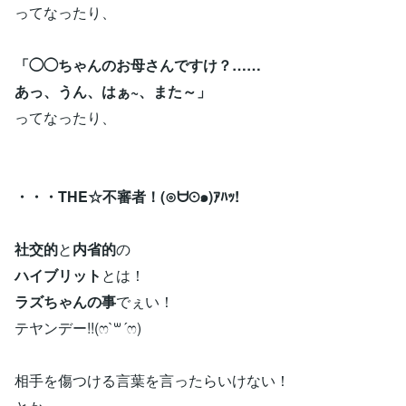
ってなったり、
「◯◯ちゃんのお母さんですけ？……
あっ、うん、はぁ~、また～」
ってなったり、
・・・THE☆不審者！(⊙ᗨ⊙๑)ｱﾊｯ!
社交的
と
内省的
の
ハイブリット
とは！
ラズちゃんの事
でぇい！
テヤンデー!!(ෆ`꒳´ෆ)
相手を傷つける言葉を言ったらいけない！