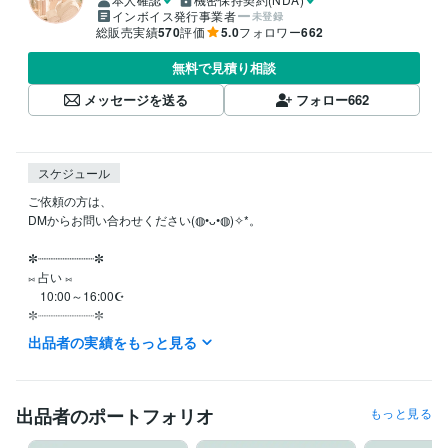
インボイス発行事業者
未登録
総販売実績
570
評価
5.0
フォロワー
662
無料で見積り相談
メッセージを送る
フォロー
662
スケジュール
ご依頼の方は、

DMからお問い合わせください(◍•ᴗ•◍)✧*。  

✼┈┈┈┈┈┈┈┈✼

⨝ 占い ⨝

　10:00～16:00☪

✼┈┈┈┈┈┈┈┈✼

⨝ ｱﾁｭｰﾝﾒﾝﾄ ⨝

出品者の実績をもっと見る
　10:00～16:00☪

✼┈┈┈┈┈┈┈┈✼

⨝ おやすみ ⨝

出品者のポートフォリオ
もっと見る
◍┈不定休

◍┈16時～10時、土日祝のDMのお返事
