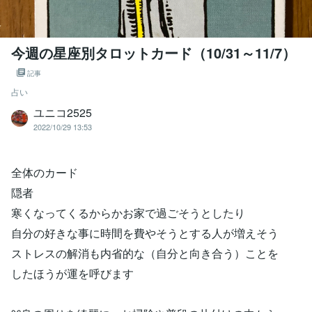
今週の星座別タロットカード（10/31～11/7）
記事
占い
ユニコ2525
2022/10/29 13:53
全体のカード
隠者
寒くなってくるからかお家で過ごそうとしたり
自分の好きな事に時間を費やそうとする人が増えそう
ストレスの解消も内省的な（自分と向き合う）ことを
したほうが運を呼びます