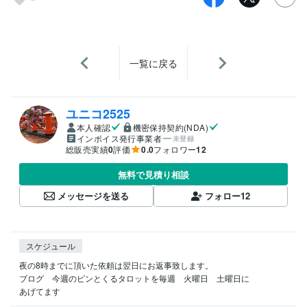
一覧に戻る
ユニコ2525
本人確認
機密保持契約(NDA)
インボイス発行事業者
未登録
総販売実績
0
評価
0.0
フォロワー
12
無料で見積り相談
メッセージを送る
フォロー
12
スケジュール
夜の8時までに頂いた依頼は翌日にお返事致します。

ブログ　今週のピンとくるタロットを毎週　火曜日　土曜日に
