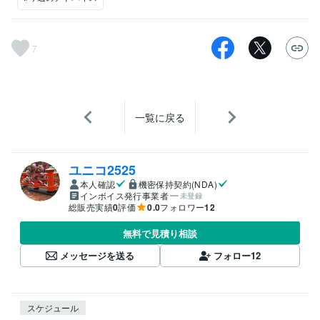
7
一覧に戻る
ユニコ2525
本人確認
機密保持契約(NDA)
インボイス発行事業者
未登録
総販売実績
0
評価
0.0
フォロワー
12
無料で見積り相談
メッセージを送る
フォロー
12
スケジュール