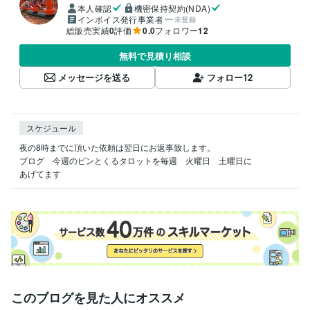
本人確認
機密保持契約(NDA)
インボイス発行事業者
未登録
総販売実績
0
評価
0.0
フォロワー
12
無料で見積り相談
メッセージを送る
フォロー
12
スケジュール
夜の8時までに頂いた依頼は翌日にお返事致します。

ブログ　今週のピンとくるタロットを毎週　火曜日　土曜日に

このブログを見た人にオススメ