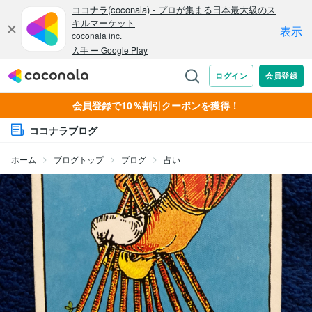
会員登録で10％割引クーポンを獲得！
ココナラブログ
ホーム
ブログトップ
ブログ
占い