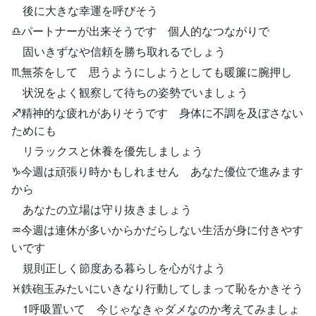
後に大きな幸運を呼びそう
♎パートナーが出来そうです 個人的なつながりで
固いきずなや信頼を勝ち取れるでしょう
♏無茶をして 思うようにしようとしても暖簾に腕押し
状況をよく観察して待ちの姿勢でいましょう
♐精神的な疲れがありそうです 身体に不調を及ぼさない
ためにも
リラックスと休養を優先しましょう
♑今週は頑張り時かもしれません あなた優位で進みます
から
あなたの立場は守り抜きましょう
♒今週は連休が多いからかだらしない生活が身に付きやす
いです
規則正しく節度ある暮らしを心がけよう
♓鉄砲玉みたいにいきなり行動してしまって恥をかきそう
1呼吸置いて 今じゃなきゃダメなのか考えてみましょ