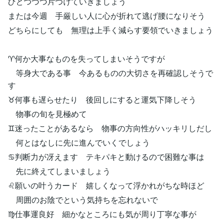
ひとつづつ片づけていきましょう
または今週 手厳しい人に心が折れて逃げ腰になりそう
どちらにしても 無理は上手く減らす要領でいきましょう
♈何か大事なものを失ってしまいそうですが
等身大である事 今あるものの大切さを再確認しそうで
す
♉何事も遅らせたり 後回しにすると運気下降しそう
物事の旬を見極めて
♊迷ったことがあるなら 物事の方向性がハッキリしだし
何とはなしに先に進んでいくでしょう
♋判断力が冴えます テキパキと動けるので困難な事は
先に終えてしまいましょう
♌願いの叶うカード 嬉しくなって浮かれがちな時ほど
周囲のお陰でという気持ちを忘れないで
♍仕事運良好 細かなところにも気が周り丁寧な事が