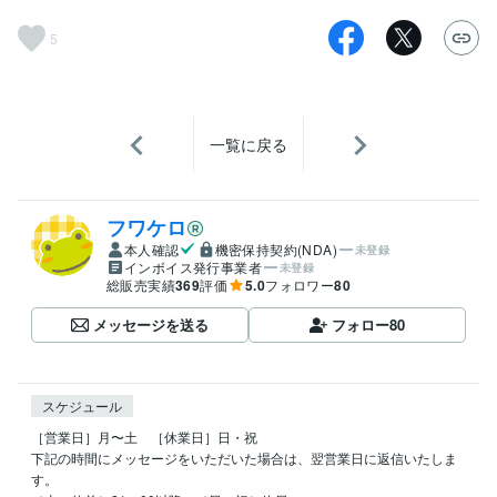
5
一覧に戻る
フワケロ
本人確認
機密保持契約(NDA)
未登録
インボイス発行事業者
未登録
総販売実績
369
評価
5.0
フォロワー
80
メッセージを送る
フォロー
80
スケジュール
［営業日］月〜土　［休業日］日・祝

下記の時間にメッセージをいただいた場合は、翌営業日に返信いたしま
す。
