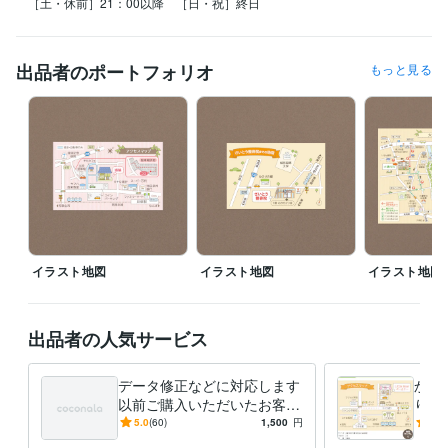
［土・休前］21：00以降　［日・祝］終日
出品者のポートフォリオ
もっと見る
イラスト地図
イラスト地図
イラスト地図
出品者の人気サービス
データ修正などに対応します
かわ
以前ご購入いただいたお客様
りま
専用サービスです
かり
5.0
(60)
1,500
円
5.0
や名