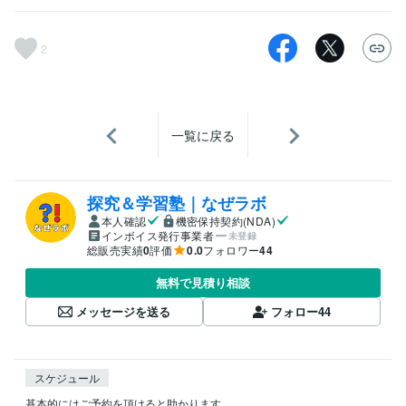
2
一覧に戻る
探究＆学習塾｜なぜラボ
本人確認
機密保持契約(NDA)
インボイス発行事業者
未登録
総販売実績
0
評価
0.0
フォロワー
44
無料で見積り相談
メッセージを送る
フォロー
44
スケジュール
基本的にはご予約を頂けると助かります。
