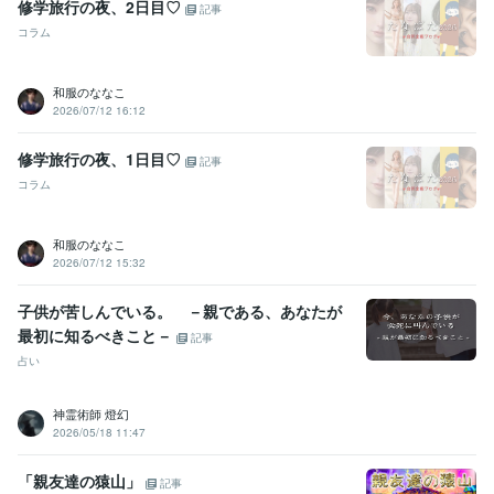
修学旅行の夜、2日目♡
記事
コラム
和服のななこ
2026/07/12 16:12
修学旅行の夜、1日目♡
記事
コラム
和服のななこ
2026/07/12 15:32
子供が苦しんでいる。 －親である、あなたが
最初に知るべきこと－
記事
占い
神霊術師 燈幻
2026/05/18 11:47
「親友達の猿山」
記事