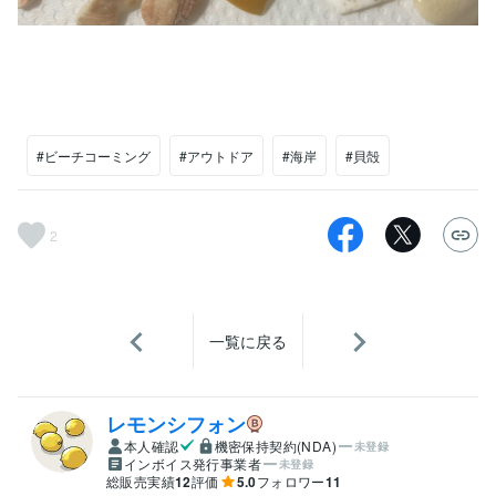
#ビーチコーミング
#アウトドア
#海岸
#貝殻
2
一覧に戻る
レモンシフォン
本人確認
機密保持契約(NDA)
未登録
インボイス発行事業者
未登録
総販売実績
12
評価
5.0
フォロワー
11