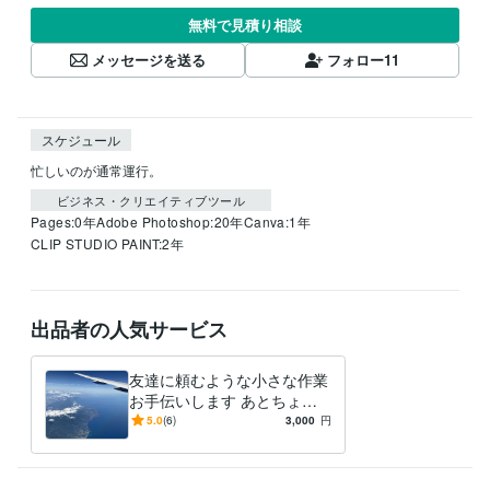
無料で見積り相談
メッセージを送る
フォロー
11
スケジュール
忙しいのが通常運行。
ビジネス・クリエイティブツール
Pages:0年
Adobe Photoshop:20年
Canva:1年
CLIP STUDIO PAINT:2年
出品者の人気サービス
友達に頼むような小さな作業
お手伝いします あとちょっ
と手が回らない作業を、ほん
5.0
(6)
3,000
円
の少し手伝います。