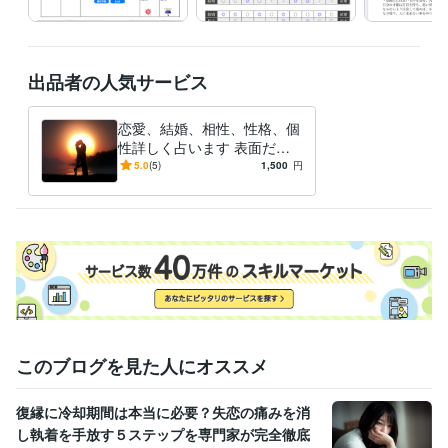
出品者の人気サービス
恋愛、結婚、相性、性格、個
性詳しく占います 表面だけ
ではわからない本当の自分自
5.0
(5)
1,500
円
身と相手の性格が明確に!!
このブログを見た人にオススメ
復縁に冷却期間は本当に必要？失恋の痛みを消
し執着を手放す５ステップを専門家が完全徹底