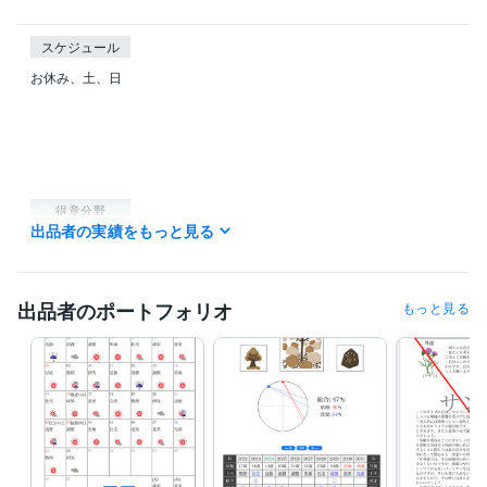
スケジュール
お休み、土、日

得意分野
出品者の実績をもっと見る
占い
性格診断、個性分析
占い
鑑定
個性
性格
出品者のポートフォリオ
もっと見る