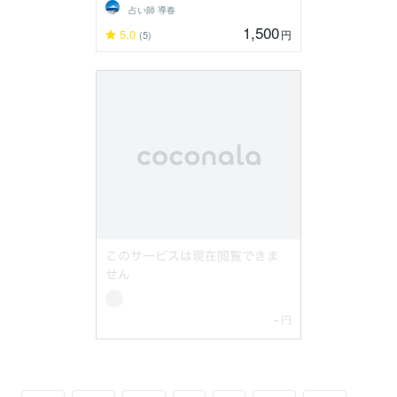
占い師 導春
1,500
5.0
円
(5)