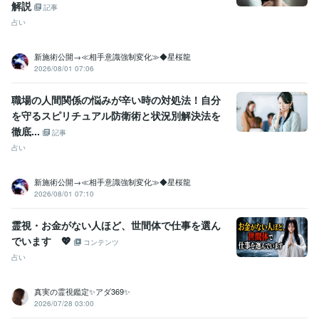
解説
記事
占い
新施術公開→≪相手意識強制変化≫◆星桜龍
2026/08/01 07:06
職場の人間関係の悩みが辛い時の対処法！自分
を守るスピリチュアル防衛術と状況別解決法を
徹底...
記事
占い
新施術公開→≪相手意識強制変化≫◆星桜龍
2026/08/01 07:10
霊視・お金がない人ほど、世間体で仕事を選ん
でいます 💖
コンテンツ
占い
真実の霊視鑑定✨アダ369✨
2026/07/28 03:00