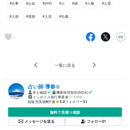
#仕事
#お金
#評判
#人
#縁
#人脈
#人望
#人徳
#道徳
#人道
#礼儀
5
一覧に戻る
占い師 導春
本人確認
機密保持契約(NDA)
インボイス発行事業者
未登録
総販売実績
9
評価
5.0
フォロワー
31
無料で見積り相談
メッセージを送る
フォロー
31