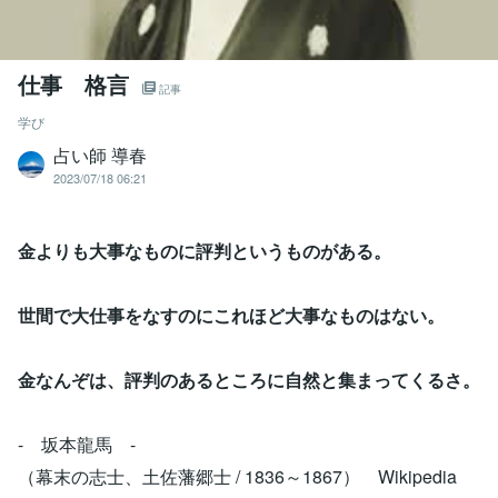
仕事 格言
記事
学び
占い師 導春
2023/07/18 06:21
金よりも大事なものに評判というものがある。
世間で大仕事をなすのにこれほど大事なものはない。
金なんぞは、評判のあるところに自然と集まってくるさ。
- 坂本龍馬 -
（幕末の志士、土佐藩郷士 / 1836～1867） Wikipedia