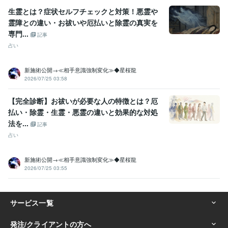
生霊とは？症状セルフチェックと対策！悪霊や
霊障との違い・お祓いや厄払いと除霊の真実を
専門...
記事
占い
新施術公開→≪相手意識強制変化≫◆星桜龍
2026/07/25 03:58
【完全診断】お祓いが必要な人の特徴とは？厄
払い・除霊・生霊・悪霊の違いと効果的な対処
法を...
記事
占い
新施術公開→≪相手意識強制変化≫◆星桜龍
2026/07/25 03:55