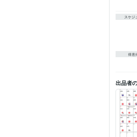
スケジ
得意
出品者