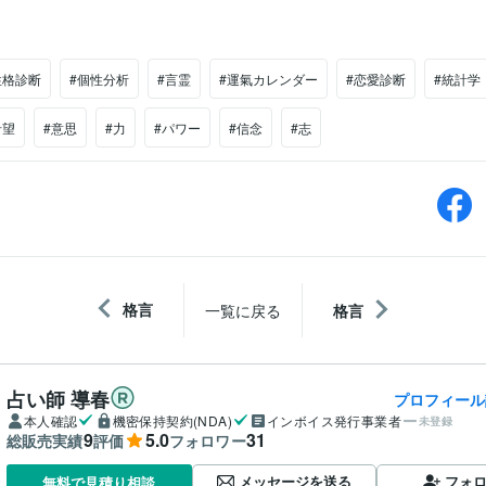
性格診断
#個性分析
#言霊
#運氣カレンダー
#恋愛診断
#統計学
希望
#意思
#力
#パワー
#信念
#志
格言
一覧に戻る
格言
占い師 導春
プロフィール
本人確認
機密保持契約(NDA)
インボイス発行事業者
未登録
9
5.0
31
総販売実績
評価
フォロワー
メッセージを送る
フォ
無料で見積り相談