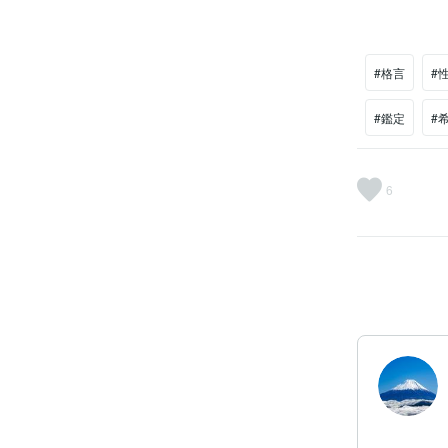
#格言
#
#鑑定
#
6