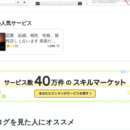
の人気サービス
恋愛、結婚、相性、性格、個
性詳しく占います 表面だけ
ではわからない本当の自分自
5.0
(5)
1,500
円
身と相手の性格が明確に!!
ログを見た人にオススメ