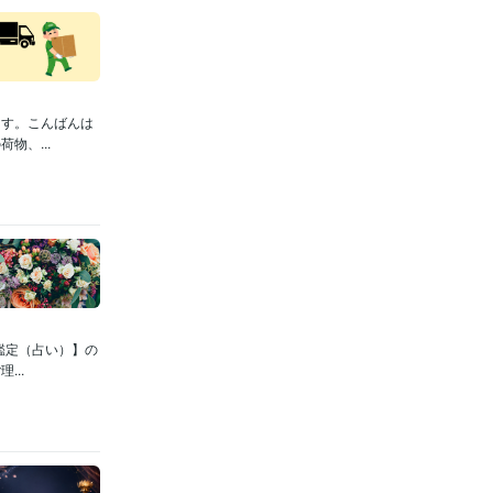
ます。こんばんは
物、...
鑑定（占い）】の
..