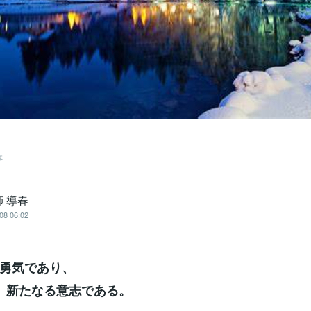
事
 導春
08 06:02
勇気であり、
る意志である。