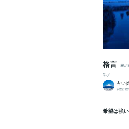
格言
記
学び
占い師
2022/12/
希望は強い
新たな