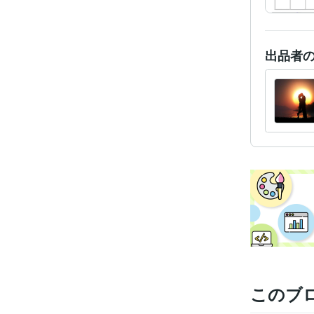
出品者
このブ