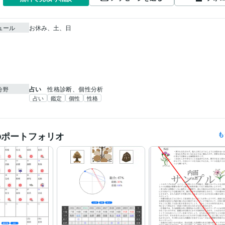
ュール
お休み、土、日

占い
性格診断、個性分析
分野
占い
鑑定
個性
性格
のポートフォリオ
も