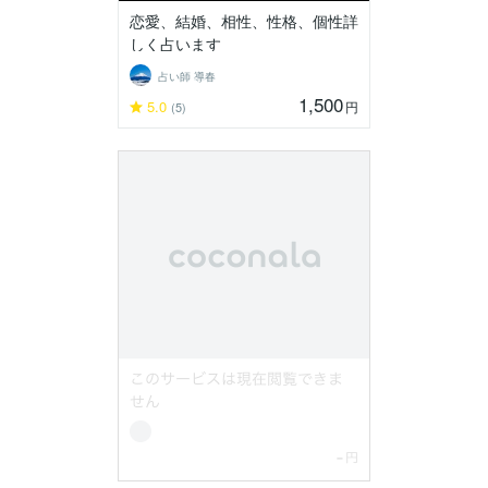
恋愛、結婚、相性、性格、個性詳
しく占います
占い師 導春
1,500
5.0
円
(5)