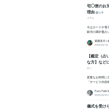
宅◯便のお
理由
記事
コラム
今はカードや電
銀河の羅針盤占
紫園美月☆
2026/02/18 
【鑑定（占
な方】など
占い
貴重なお時間に
「サービス内容
Fucu Fate 
2025/02/24 
儀式を受け