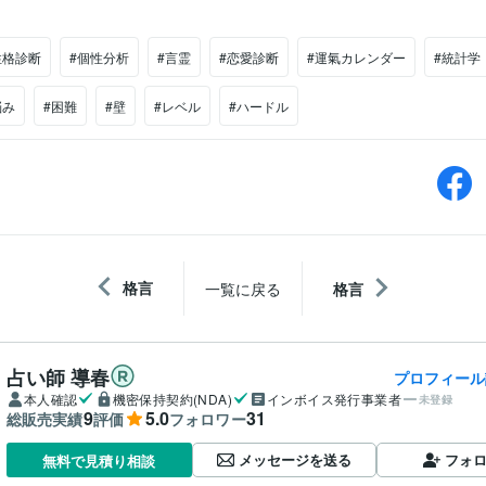
性格診断
#個性分析
#言霊
#恋愛診断
#運氣カレンダー
#統計学
悩み
#困難
#壁
#レベル
#ハードル
格言
一覧に戻る
格言
占い師 導春
プロフィール
本人確認
機密保持契約(NDA)
インボイス発行事業者
未登録
9
5.0
31
総販売実績
評価
フォロワー
メッセージを送る
フォ
無料で見積り相談