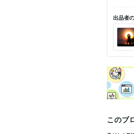
出品者
このブ