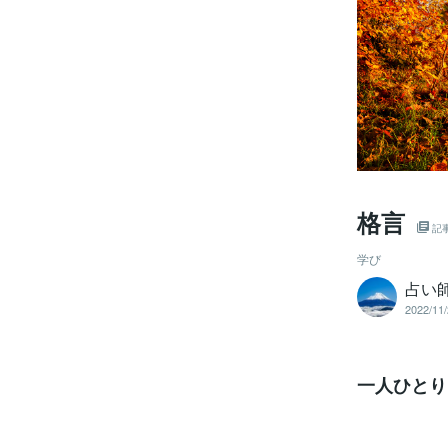
格言
記
学び
占い師
2022/11/
一人ひとり
その天