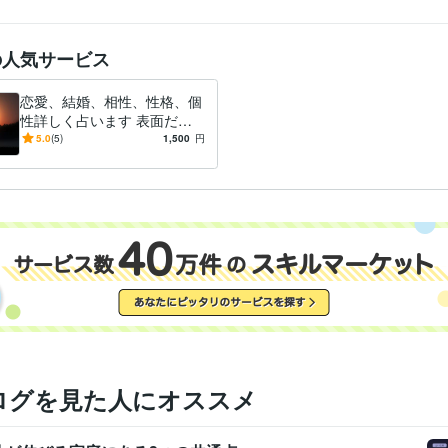
の人気サービス
恋愛、結婚、相性、性格、個
性詳しく占います 表面だけ
ではわからない本当の自分自
5.0
(5)
1,500
円
身と相手の性格が明確に!!
ログを見た人にオススメ