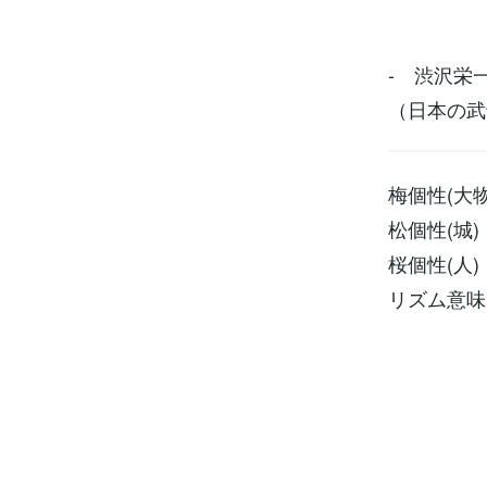
処
- 渋沢栄一
（日本の武士
梅個性(大物
松個性(城)
桜個性(人)
リズム意味