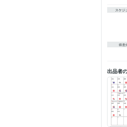
スケジ
得意
出品者