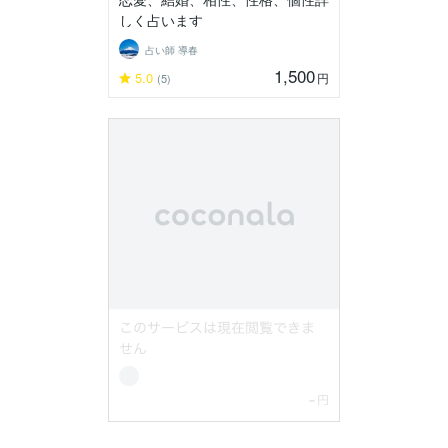
しく占います
占い師 導春
1,500
5.0
円
(5)