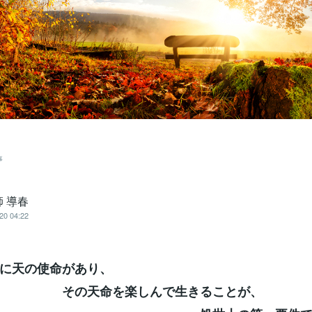
事
 導春
20 04:22
に天の使命があり、
命を楽しんで生きることが、