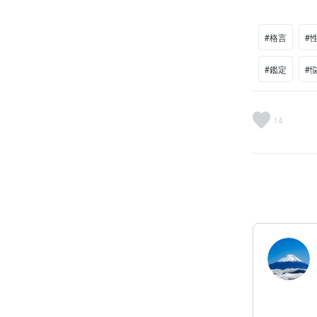
#格言
#
#鑑定
#
14