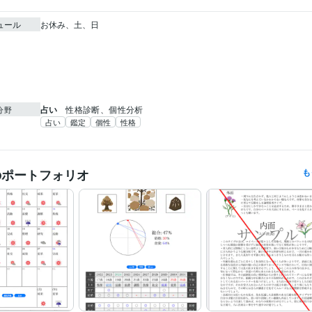
ュール
お休み、土、日

占い
性格診断、個性分析
分野
占い
鑑定
個性
性格
のポートフォリオ
も