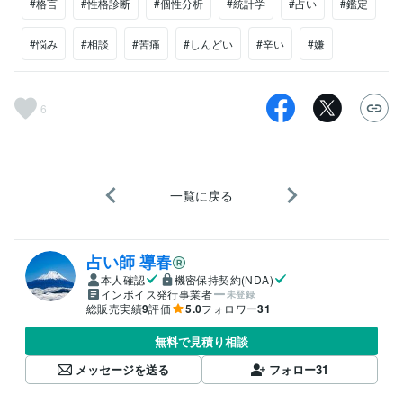
#格言
#性格診断
#個性分析
#統計学
#占い
#鑑定
#悩み
#相談
#苦痛
#しんどい
#辛い
#嫌
6
一覧に戻る
占い師 導春
本人確認
機密保持契約(NDA)
インボイス発行事業者
未登録
総販売実績
9
評価
5.0
フォロワー
31
無料で見積り相談
メッセージを送る
フォロー
31