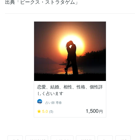
出典「ピークス・ストラタゲム」
恋愛、結婚、相性、性格、個性詳
しく占います
占い師 導春
1,500
5.0
円
(5)