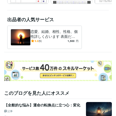
出品者の人気サービス
恋愛、結婚、相性、性格、個
性詳しく占います 表面だけ
ではわからない本当の自分自
5.0
(5)
1,500
円
身と相手の性格が明確に!!
このブログを見た人にオススメ
【全般的な悩み】運命の転換点に立つ心：変化
記事