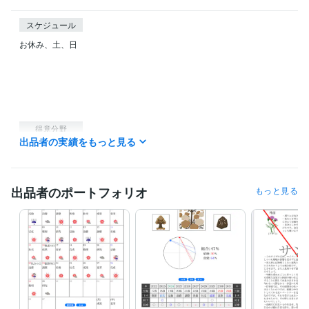
スケジュール
お休み、土、日

得意分野
出品者の実績をもっと見る
占い
性格診断、個性分析
占い
鑑定
個性
性格
出品者のポートフォリオ
もっと見る