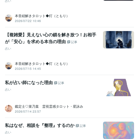
占い
本音紐解きタロット◆灯（ともり）
2026/07/22 10:46
【複雑愛】見えない心の鎖を解き放つ！お相手
が「安心」を求める本当の理由
記事
占い
本音紐解きタロット◆灯（ともり）
2026/07/15 14:45
私が占い師になった理由
記事
占い
鑑定士♡菜乃葉 霊視霊感タロット・星詠み
2026/07/14 23:57
私はなぜ、相談を『整理』するのか
記事
占い