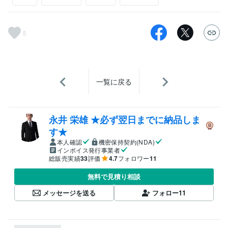
5
一覧に戻る
永井 栄雄 ★必ず翌日までに納品しま
す★
本人確認
機密保持契約(NDA)
インボイス発行事業者
総販売実績
33
評価
4.7
フォロワー
11
無料で見積り相談
メッセージを送る
フォロー
11