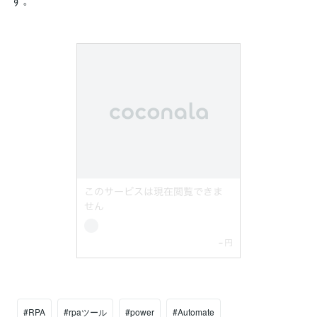
#RPA
#rpaツール
#power
#Automate