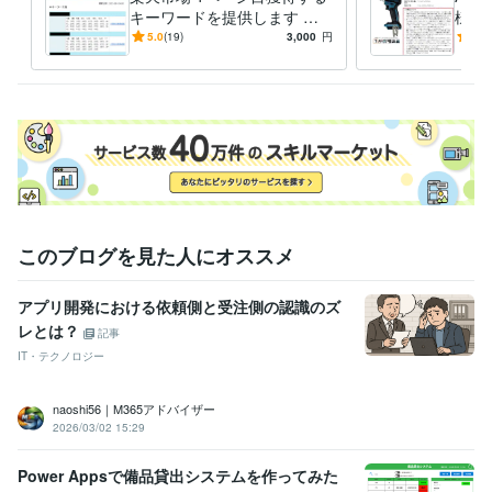
キーワードを提供します 実
様説
績画像公開 商品名・キャッ
仕様
5.0
(19)
3,000
円
5.0
チコピーSEOワードをプレゼ
い方
ント
部分
このブログを見た人にオススメ
アプリ開発における依頼側と受注側の認識のズ
レとは？
記事
IT・テクノロジー
naoshi56｜M365アドバイザー
2026/03/02 15:29
Power Appsで備品貸出システムを作ってみた