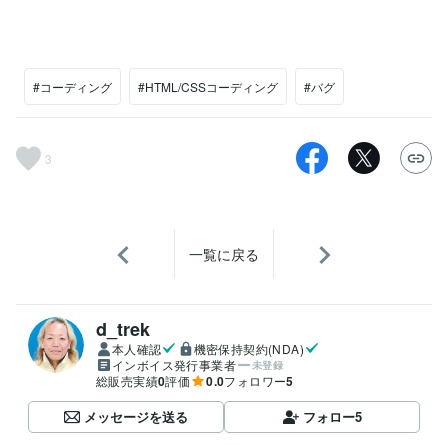
#コーディング
#HTML/CSSコーディング
#バグ
3
一覧に戻る
d_trek
本人確認
機密保持契約(NDA)
インボイス発行事業者
未登録
総販売実績
0
評価
0.0
フォロワー
5
メッセージを送る
フォロー
5