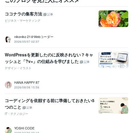
このブログを見た人にオススメ
ココナラの集客方法
記事
ビジネス・マーケティング
nikoniko 21＠Webコーダー
2026/05/07 02:37
WordPressを更新したのに反映されない？キャ
ッシュと「?v=」の仕組みを学びました
記事
デザイン・イラスト
HANA HAPPY 87
2026/08/08 15:59
コーディングを依頼する前に準備しておきたい5
つのこと
記事
IT・テクノロジー
YOSHI CODE