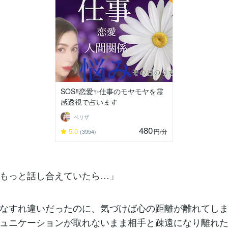
SOS‼️恋愛✨仕事のモヤモヤを霊
感透視で占います
ベリザ
480
5.0
円
/分
(3954)
もっと話し合えていたら…」
なすれ違いだったのに、気づけば心の距離が離れてし
ュニケーションが取れないまま相手と疎遠になり離れ