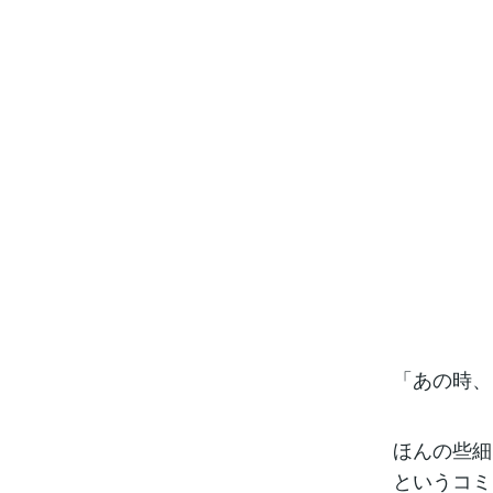
「あの時、
ほんの些細
というコミ