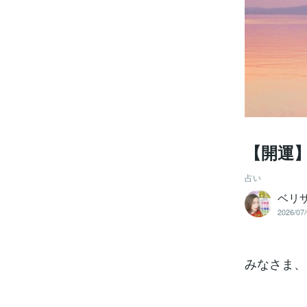
【開運
占い
ベリ
2026/07/
みなさま、