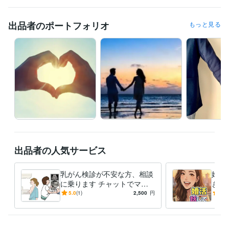
✅土日は断続的に待機しています。

出品者のポートフォリオ
もっと見る
✅待機中でなくてもメッセージを頂き対応可能。

✅待機中は直ぐ通話可能です。

✅早朝は終わり時間があります、ご了承下さい。

✅アプリ通話にてお掛けいたします

✅寂しい時、1分でも繋がりたい雑談OK。

✅決まった通話時間がありましたら教えて下さい時計を気にいたしま
す。

出品者の人気サービス
✅事前にメッセージ頂き質問も受け付けています

乳がん検診が不安な方、相談
婚活
に乗ります チャットでマン
きま
経験職種
モグラフィーＡ認定技師がお
マッ
5.0
(1)
2,500
円
4.8
医療・介護 / MR
経験年数 : 18年
答えします。
ライフスタイル・その他 / アドバイザー
経験年数 : 4年