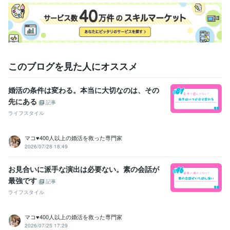
受賞歴
笑顔届けます賞
ココナラブログ
貴方を幸せにしたい
2025年４月コ
コナラ、シルバーランク
2025年５月ココナラ、ゴールドランク
資格・検定
診療放射線技師
取得年 : 2006年
普通自動車第一種運転免許
取得年 : 1999年
このブログを見た人にオススメ
ビジネス・クリエイティブツール
婚活の条件は変わる。本当に大切なのは、その
Excel:20年
PowerPoint:17年
Word:22年
Canva:1年
Google サイト:10年
Google ドキュメント:25年
一太郎:22年
先にある
記事
iMovie:0年
ライフスタイル
得意分野
マコ♥️400人以上の婚活を救った専門家
オンラインレッスン・習い事
◆悩んでいる人の癒しになる
◆医療相
2026/07/28 18:49
談、健康相談、検診について
◆不妊治療、妊娠、産後、子育ての相
談
◆婚活相談、マッチングアプリ、結婚相談所
迷っている転職相談
お見合いに派手な演出は必要ない。素の会話が
に乗ります。
転職
最強です
記事
コンサルティング・士業
◆1人でも楽しむ技
◆独り旅行を楽しむ方
ライフスタイル
法
娯楽業界
マコ♥️400人以上の婚活を救った専門家
語学力
2026/07/25 17:29