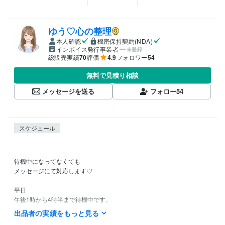
ゆう♡心の整理
本人確認
機密保持契約(NDA)
インボイス発行事業者
未登録
総販売実績
70
評価
4.9
フォロワー
54
無料で見積り相談
メッセージを送る
フォロー
54
スケジュール
待機中になってなくても

メッセージにて対応します♡

平日

午後1時から4時半まで待機中です。

午後22時から23時半まで待機中です。

出品者の実績をもっと見る
メッセージはいつでもお待ちしております。
