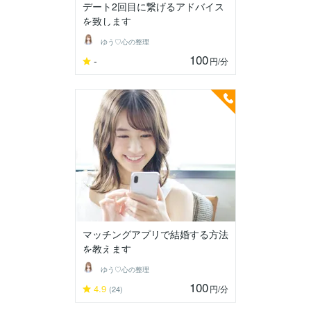
デート2回目に繋げるアドバイス
を致します
ゆう♡心の整理
100
-
円
/分
マッチングアプリで結婚する方法
を教えます
ゆう♡心の整理
100
4.9
円
/分
(24)