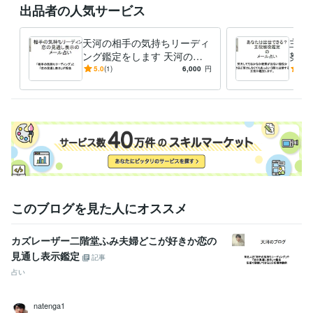
出品者の人気サービス
天河の相手の気持ちリーディ
主役
ング鑑定をします 天河の相
努力
手の気持ちリーディングで相
か、
5.0
(1)
6,000
円
4.7
手の気持ちがズバリ読めます
このブログを見た人にオススメ
カズレーザー二階堂ふみ夫婦どこが好きか恋の
見通し表示鑑定
記事
占い
natenga1