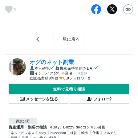
5
一覧に戻る
オグのネット副業
本人確認
機密保持契約(NDA)
インボイス発行事業者
未登録
総販売実績
0
評価
0.0
フォロワー
2
無料で見積り相談
メッセージを送る
フォロー
2
得意分野
資産運用・副業の相談
eBay、BuzzVideoコンサル募集
ネットビジネス
ebay
buzzvideo
経営
輸出
仕事
メルカリ
動画
副業
オンライン秘書