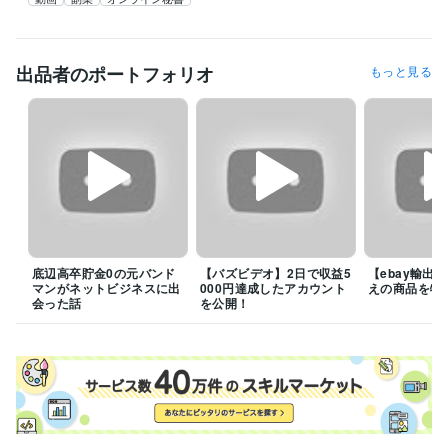
出品者のポートフォリオ
もっと見る
底辺高卒貯金0の元バンド
【バズビデオ】2日で収益5
【ebay輸出
マンがネットビジネスに出
000円達成したアカウント
えの商品を特
会った話
を公開！