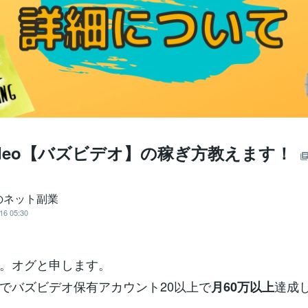
Video【バズビデオ】の稼ぎ方教えます！
のネット副業
16 05:30
。オグと申します。
でバズビデオ保有アカウント20以上で
達成
月60万以上