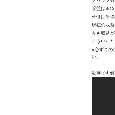
収益は8/1
単価は平均0
現在の収益は
今も収益が
こういった
※必ずこの
い。
動画でも解