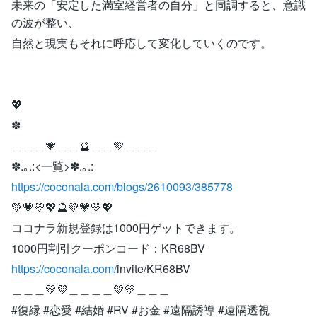
未来の「安定した満室経営者の自分」と同調すると、意識
の波が整い、
自然と現実もそれに呼応して変化していくのです。
💖
✽
＿＿＿💗＿＿🔮＿＿💚＿＿＿
✽.｡.:<一覧>✽.｡.:
https://coconala.com/blogs/2610093/385778
💚💗💛💖🔮💚💗💛💖
ココナラ新規登録は1000円ゲットできます。
1000円割引クーポンコード：KR68BV
https://coconala.com/
invite/KR68BV
＿＿＿💛💜＿＿＿＿💚💛＿＿＿
#復縁 #恋愛 #結婚 #RV #お金 #遠隔誘導 #遠隔透視