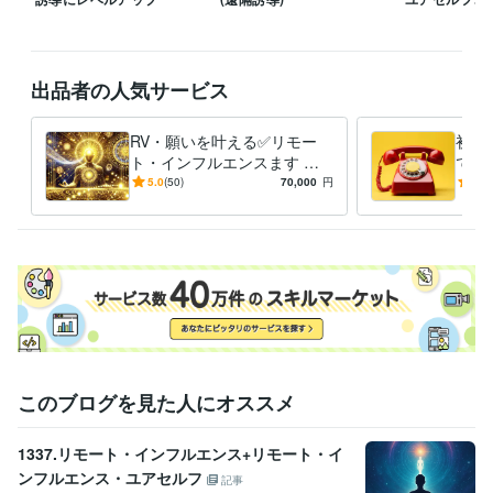
占い鑑定
ビジネス
恋愛
教育
復縁
ふくえん
遠隔透視
遠隔誘導
占い
遠隔透視・遠隔誘導・占い鑑定・運氣・
リモートビューイング
RV
遠隔誘導
遠隔透視
願い叶える
出品者の人気サービス
リモート・インフルエ
復縁
ふくえん
RV・願いを叶える✅リモー
初め
ト・インフルエンスます ❤️
でも
恋愛、復縁、仕事、金運、縁
て、
5.0
(50)
70,000
円
4.9
結び、縁切り他、体験報告有
フル
り
このブログを見た人にオススメ
1337.リモート・インフルエンス+リモート・イ
ンフルエンス・ユアセルフ
記事