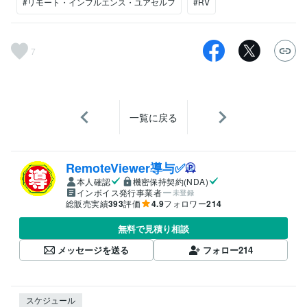
#リモート・インフルエンス・ユアセルフ
#RV
7
一覧に戻る
RemoteViewer導与✅
本人確認
機密保持契約(NDA)
インボイス発行事業者
未登録
総販売実績
393
評価
4.9
フォロワー
214
無料で見積り相談
メッセージを送る
フォロー
214
スケジュール