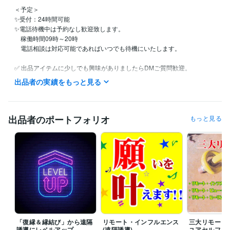
＜予定＞

✨受付：24時間可能

✨電話待機中は予約なし歓迎致します。

　稼働時間09時～20時

　電話相談は対応可能であればいつでも待機にいたします。

✅ 出品アイテムに少しでも興味がありましたらDMご質問歓迎。

✅ 割引クーポンコード →　KR68BV

出品者の実績をもっと見る
経験職種
マーケティング / 商品企画・開発
経験年数 : 40年
出品者のポートフォリオ
もっと見る
コンサルタント / 経営コンサルタント
経験年数 : 33年
経営・マネジメント / 経営者・CEO・COO
経験年数 : 33年
ライフスタイル・その他 / 占い師
経験年数 : 56年
受賞歴
審美眼（占い師になる為の本）
ビジネス・クリエイティブツール
Excel:40年
Word:40年
PowerPoint:35年
Adobe Illustrator:30年
得意分野
「復縁＆縁結び」から遠隔
リモート・インフルエンス
三大リモート
占い
Remote Viewer・占鑑定師
誘導にレベルアップ
(遠隔誘導)
ユアセルフ、