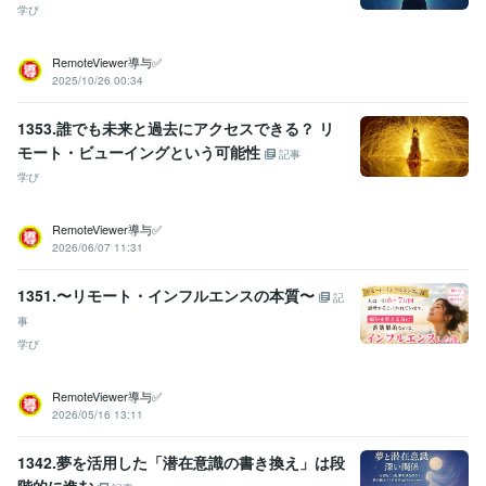
学び
RemoteViewer導与✅
2025/10/26 00:34
1353.誰でも未来と過去にアクセスできる？ リ
モート・ビューイングという可能性
記事
学び
RemoteViewer導与✅
2026/06/07 11:31
1351.〜リモート・インフルエンスの本質〜
記
事
学び
RemoteViewer導与✅
2026/05/16 13:11
1342.夢を活用した「潜在意識の書き換え」は段
階的に進む