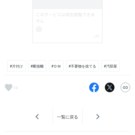
#片付け
#断捨離
#ＤＭ
#不要物を捨てる
#汚部屋
10
一覧に戻る