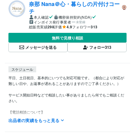
奈那 Nana＠心・暮らしの片付けコー
チ
本人確認
機密保持契約(NDA)
インボイス発行事業者
未登録
総販売実績
298
評価
4.9
フォロワー
313
無料で見積り相談
メッセージを送る
フォロー
313
スケジュール
平日、土日祝日、基本的にいつでも対応可能です。（都合により対応が
難しい日や、お返事が遅れることがありますのでご了承ください。）

サービス開始日時などで相談したい事がありましたら何でもご相談くだ
さい。

【電話相談について】

出品者の実績をもっと見る
待機中でなくてもお気軽にメッセージください(｡˃ ᵕ ˂。)

待機中にお電話したい場合は「すぐ電話」の表示が出ましたら、そこを