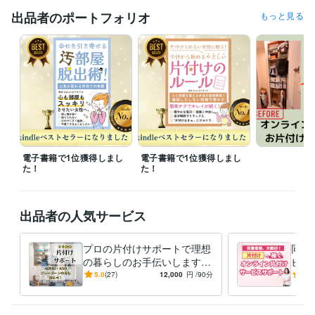
押してくださるとすぐにご相談ができます*( ᵕ̤ᴗᵕ̤ )*

出品者のポートフォリオ
もっと見る
【待機中でない場合】

「出品者に質問」からメッセージでお気軽に日時のお問い合わせくださ
い(^^)お時間調整いたします。

経験職種
ライフスタイル・その他 / 美容師・ネイリスト・美容家
経験年数 : 8
年
ライフスタイル・その他 / カウンセラー・コーチ
経験年数 : 5年
電子書籍で1位獲得しまし
電子書籍で1位獲得しまし
た！
た！
ライフスタイル・その他 / 家事代行
経験年数 : 7年
ライフスタイル・その他 / その他
経験年数 : 2年
職歴
出品者の人気サービス
某大手家事代行会社
2019年6月 ~ 2022年11月
プロの片付けサポートで理想
同業
受賞歴
の暮らしのお手伝いします
ビス
社内のアンガーコントロール勉強会で講師経験あり
片付けセミナー
収納提案付きで理想の暮らし
クー
運気アップ大掃除セミナー
5.0
(27)
kindle1位獲得！「幸せを引き寄せる！汚
12,000
円
/90分
5.0
に最短で近づけます！
個性
部屋脱出術」
kindle1位獲得！今日からはじめるやさしい片付けのル
ール