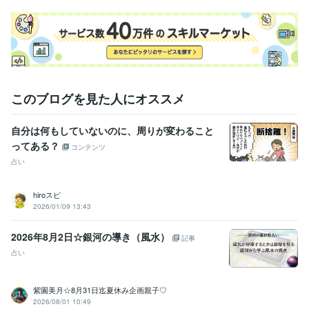
資格・検定
チャイルドカウンセラー
取得年 : 2019年
美容師・管理美容師
取得年 : 2008年
ビジネス・クリエイティブツール
ペライチ:2年
Google スプレッドシート:5年
Google ドキュメント:5年
freee:2年
ChatGPT:2年
Perplexity AI:1年
CapCut:2年
Vrew:1年
このブログを見た人にオススメ
Canva:4年
自分は何もしていないのに、周りが変わること
得意分野
ってある？
住まい・美容・生活相談
汚部屋のお片付け、物の手放し方相談
コンテンツ
悩み相談・カウンセリング
親子関係、子育て、人間関係の悩み
占い
イギリスロンドン留学
hiroスピ
2026/01/09 13:43
2026年8月2日☆銀河の導き（風水）
記事
占い
紫園美月☆8月31日迄夏休み企画親子♡
2026/08/01 10:49