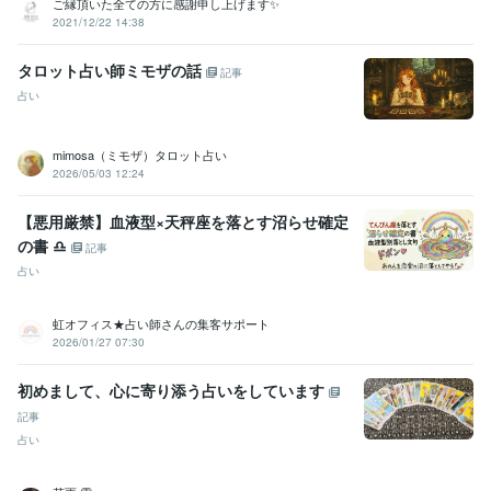
ご縁頂いた全ての方に感謝申し上げます✨
2021/12/22 14:38
タロット占い師ミモザの話
記事
占い
mimosa（ミモザ）タロット占い
2026/05/03 12:24
【悪用厳禁】血液型×天秤座を落とす沼らせ確定
の書 ♎️
記事
占い
虹オフィス★占い師さんの集客サポート
2026/01/27 07:30
初めまして、心に寄り添う占いをしています
記事
占い