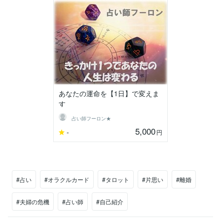
あなたの運命を【1日】で変えま
す
占い師フーロン★
5,000
-
円
#占い
#オラクルカード
#タロット
#片思い
#離婚
#夫婦の危機
#占い師
#自己紹介