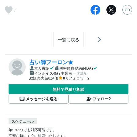
7
一覧に戻る
占い師フーロン★
本人確認
機密保持契約(NDA)
インボイス発行事業者
未登録
総販売実績
0
評価
0.0
フォロワー
2
無料で見積り相談
メッセージを送る
フォロー
2
スケジュール
年中いつでも対応可能です。

不安な時にすぐに対応いたします。