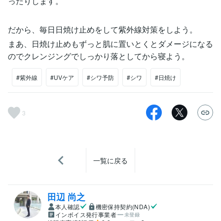
ったりします。
だから、毎日日焼け止めをして紫外線対策をしよう。
まあ、日焼け止めもずっと肌に置いとくとダメージになる
のでクレンジングでしっかり落としてから寝よう。
#紫外線
#UVケア
#シワ予防
#シワ
#日焼け
3
一覧に戻る
田辺 尚之
本人確認
機密保持契約(NDA)
インボイス発行事業者
未登録