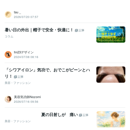
tau _
2026/07/20 07:57
暑い日の外出｜帽子で安全・快適に！
記事
コラム
fm23デザイン
2024/07/08 08:16
「シワアイロン」気功で、おでこがピーンとハ
リ！
記事
美容・ファッション
美容気功師Nozomi
2026/07/16 09:56
夏の日射しが 痛い
記事
美容・ファッション