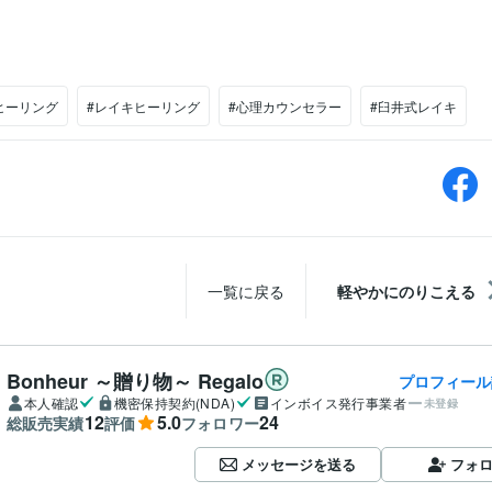
ヒーリング
#レイキヒーリング
#心理カウンセラー
#臼井式レイキ
一覧に戻る
軽やかにのりこえる
Bonheur ～贈り物～ Regalo
プロフィール
本人確認
機密保持契約(NDA)
インボイス発行事業者
未登録
12
5.0
24
総販売実績
評価
フォロワー
メッセージを送る
フォ