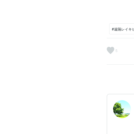
#遠隔レイキ
5