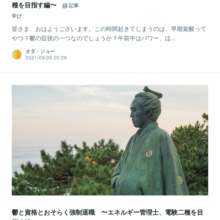
種を目指す編〜
記事
学び
皆さま、おはようございます。この時間起きてしまうのは、早期覚醒って
やつ？鬱の症状の一つなのでしょうか？午前中はパワー、ほ...
オダ・ジョー
2021/09/29 20:29
鬱と資格とおそらく強制退職 〜エネルギー管理士、電験二種を目