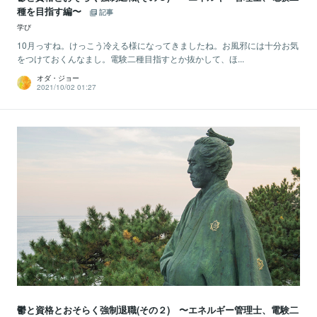
種を目指す編〜
記事
学び
10月っすね。けっこう冷える様になってきましたね。お風邪には十分お気
をつけておくんなまし。電験二種目指すとか抜かして、ほ...
オダ・ジョー
2021/10/02 01:27
鬱と資格とおそらく強制退職(その２) 〜エネルギー管理士、電験二