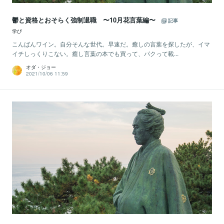
鬱と資格とおそらく強制退職 〜10月花言葉編〜
記事
学び
こんばんワイン。自分そんな世代。早速だ。癒しの言葉を探したが、イマ
イチしっくりこない。癒し言葉の本でも買って、パクって載...
オダ・ジョー
2021/10/06 11:59