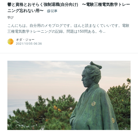
鬱と資格とおそらく強制退職(自分向け) 〜電験三種電気数学トレー
ニング忘れない用〜
記事
学び
こんにちは。自分用のメモブログです。ほんと読まなくていいです。電験
三種電気数学トレーニングの記録。問題は150問ある。今...
オダ・ジョー
2021/10/05 06:36