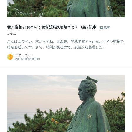
鬱と資格とおそらく強制退職(CD焼きまくり編) 記事
記事
コラム
こんばんワイン。寒いっすね。北海道、平地で雪すっかぁ。タイヤ交換の
時期も近いです。さて、時間があるので、以前から整理した...
オダ・ジョー
2021/10/18 09:40