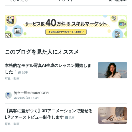
このブログを見た人にオススメ
本格的なモデル写真AI生成のレッスン開始しま
した！
記事
写真・動画
河合一輝＠StudioCOPEL
2026/07/28 14:24
【集客に差がつく】3Dアニメーションで魅せる
LPファーストビュー制作します
記事
写真・動画