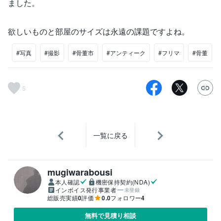
ました。
欲しいものと部屋のサイズは永遠の課題ですよね。
#写真
#撮影
#骨董市
#アンティーク
#フリマ
#骨董
5
一覧に戻る
mugiwarabousi
本人確認
機密保持契約(NDA)
インボイス発行事業者
未登録
総販売実績
0
評価
0.0
フォロワー
4
無料で見積り相談