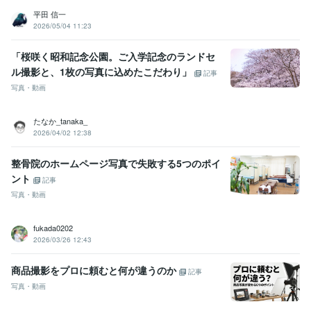
平田 信一
2026/05/04 11:23
「桜咲く昭和記念公園。ご入学記念のランドセ
ル撮影と、1枚の写真に込めたこだわり」
記事
写真・動画
たなか_tanaka_
2026/04/02 12:38
整骨院のホームページ写真で失敗する5つのポイ
ント
記事
写真・動画
fukada0202
2026/03/26 12:43
商品撮影をプロに頼むと何が違うのか
記事
写真・動画