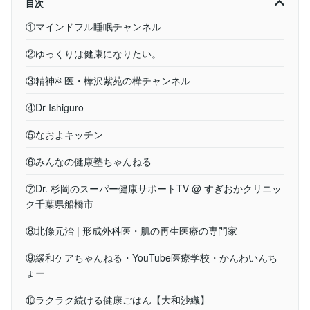
目次
①マインドフル睡眠チャンネル
②ゆっくりは健康になりたい。
③精神科医・樺沢紫苑の樺チャンネル
④Dr Ishiguro
⑤なおよキッチン
⑥みんなの健康塾ちゃんねる
⑦Dr. 杉岡のスーパー健康サポートTV @ すぎおかクリニッ
ク千葉県船橋市
⑧北條元治 | 形成外科医・肌の再生医療の専門家
⑨緩和ケアちゃんねる・YouTube医療学校・かんわいんち
ょー
⑩ラクラク続ける健康ごはん【大和沙織】