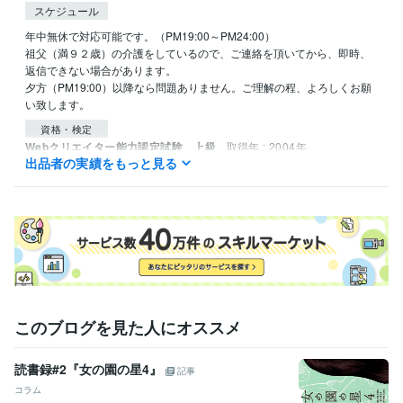
スケジュール
年中無休で対応可能です。（PM19:00～PM24:00）

祖父（満９２歳）の介護をしているので、ご連絡を頂いてから、即時、
返信できない場合があります。

夕方（PM19:00）以降なら問題ありません。ご理解の程、よろしくお願
い致します。
資格・検定
Webクリエイター能力認定試験 上級
取得年 : 2004年
出品者の実績をもっと見る
PowerPointプレゼンテーション技能認定試験 上級
取得年 : 2005
年
Word文書処理技能認定試験 2級
取得年 : 2004年
Excel表計算処理技能認定試験 3級
取得年 : 2003年
シスアド技術者能力認定試験 3級
取得年 : 2003年
J検 情報処理活用能力検定3級
取得年 : 2003年
普通自動車第一種運転免許（AT限定）
取得年 : 2018年
得意分野
住まい・美容・生活相談
【介護相談】１０年以上がんばっています
このブログを見た人にオススメ
【ダイエット相談】むずかしい話はしません
ダイエット
リバウンド
健康
料理
介護
コロナ
ワクチン接種
読書録#2『女の園の星4』
相談
ライフスタイル
記事
コラム