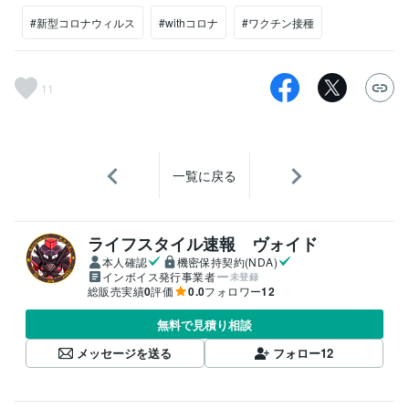
#新型コロナウィルス
#withコロナ
#ワクチン接種
11
一覧に戻る
ライフスタイル速報 ヴォイド
本人確認
機密保持契約(NDA)
インボイス発行事業者
未登録
総販売実績
0
評価
0.0
フォロワー
12
無料で見積り相談
メッセージを送る
フォロー
12