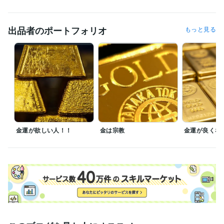
＊

マスゴミへ

出品者のポートフォリオ
もっと見る
マスゴミから依頼される取材　出演　全拒否　

当家のCATV契約は去年の3月末に解約したのでオールドメディアはそち
ら側で楽しくやって

新聞も雑誌もゴミでしかないので対応しない。　たまに4大新聞がただで
見ろと押しかけてきますが嫌です

芸能人　政治家　スポーツ選手　社長の辞め時はよく当たります

今後のことが知りたければ当社規定にしたがって料金をお支払いくださ
い　無償ではやりません。
経験職種
経営・マネジメント / 経営者・CEO・COO
経験年数 : 58年
金運が欲しい人！！
金は宗教
金運が良くな
不動産 / アセットマネジメント
経験年数 : 3年
金融専門職 / 金融商品開発
経験年数 : 3年
士業・専門職 / 土地家屋調査士
経験年数 : 3年
ライフスタイル・その他 / 占い師
経験年数 : 41年
職歴
近藤貿易株式会社
1966年3月 ~ 現在
豊多ホーム株式会社
2002年3月 ~ 2005年11月
某 不動産担保金融会社
2006年9月 ~ 2010年8月