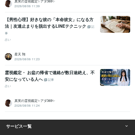
真実の霊視鑑定✨アダ369✨
航空特殊無線技士
取得年 : 1990年
2026/08/06 11:39
プログラミング言語・フレームワーク
C:25年
PostgreSQL:25年
Oracle Database:20年
PL/SQL:20年
【男性心理】好きな彼の「本命彼女」になる方
Amazon Web Services:3年
Java:5年
Linux:20年
C++:10年
法｜友達止まりを脱出するLINEテクニック
記
COBOL:45年
HTML:22年
PHP:20年
SQL:44年
VC++:20年
Oracle:33年
事
UNIX:45年
Windows Server:25年
GitHub:2年
占い
ビジネス・クリエイティブツール
Adobe Photoshop:12年
弥生会計:40年
Excel:40年
Word:40年
星天 翔
WordPress:13年
Microsoft Project:3年
ChatGPT:2年
2026/08/06 11:23
Adobe Premiere Pro:9年
Final Cut Pro:8年
iMovie:8年
霊視鑑定・ お盆の帰省で連絡が数日途絶え、不
その他ツール
安になっている人へ
記事
Pascal :20年
motorola系 アセンブラ:10年
IBM Infosphere:10年
占い
informix DB:15年
IBM webspere:10年
lisp:13年
Ada:15年
UNIX BSD:45年
IBM PL/1:2年
真実の霊視鑑定✨アダ369✨
得意分野
2026/08/06 11:24
占い
近藤流推命鑑定　（三白宝海）
地球年表のリーディング
吉方
位占い
不動産の購入
幸運を授ける
仕事
金運
経営
ビジネス
営業
健康
金融業界
貿易
住宅
悩み相談・カウンセリング
魔除け
ラップ音・ポルターガイストの判
定
だれからも好かれるスキル