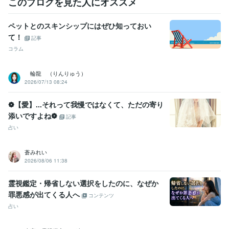
このブログを見た人にオススメ
外資系の投資信託を作る証券会社
1998年8月 ~ 2002年2月
日本ＮＣＲ株式会社
1985年6月 ~ 1989年11月
甥っ子2号金融会社の子会社の不動産ファンド 交換口
2025年11
ペットとのスキンシップにはぜひ知っておい
月 ~ 現在
て！
記事
コラム
受賞歴
2017年はこうなる
2018年はこうなる
2019年はこうなる
理系を目
指せ
2020年はこうなる
202１年はこうなる
2022年はこうなる
某
輪龍 （りんりゅう）
大手化粧品会社の情報誌　占いのページ
各種情報サイトに今月の占
2026/07/13 08:24
いを提供中
開運勉強会に講師として呼ばれる
裏方人間なので各種表
彰を辞退する
賞状、肩書、名誉、勲章はカネ出せば買える
2023年
❁【愛】...それって我慢ではなくて、ただの寄り
はこうなる
2024年はこうなる
2025年以降の儲かる産業
2025年は
添いですよね❁
記事
こうなる
2026年はこうなる
有名企業　数社の社内報の占いページ
占い
の執筆
資格・検定
蒼みれい
宅地建物取引士（旧 宅地建物取引主任者）
取得年 : 1999年
2026/08/06 11:38
土地家屋調査士
取得年 : 2000年
一種証券外務員
取得年 : 1998年
霊視鑑定・帰省しない選択をしたのに、なぜか
2級FP技能士
取得年 : 2001年
罪悪感が出てくる人へ
コンテンツ
日商簿記検定2級
取得年 : 1984年
占い
行政書士
取得年 : 2004年
第二級陸上特殊無線技士
取得年 : 1980年