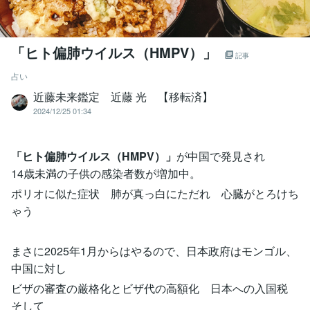
「ヒト偏肺ウイルス（HMPV）」
記事
占い
近藤未来鑑定 近藤 光 【移転済】
2024/12/25 01:34
「ヒト偏肺ウイルス（HMPV）」
が中国で発見され
14歳未満の子供の感染者数が増加中。
ポリオに似た症状 肺が真っ白にただれ 心臓がとろけち
ゃう
まさに2025年1月からはやるので、日本政府はモンゴル、
中国に対し
ビザの審査の厳格化とビザ代の高額化 日本への入国税
そして