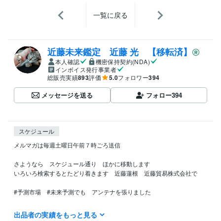
一覧に戻る
近藤未来鑑定 近藤 光 【移転済】
本人確認
機密保持契約(NDA)
インボイス発行事業者
総販売実績
893
評価
5.0
フォロワー
394
メッセージを送る
フォロー
394
スケジュール
メルマガは毎週土曜日午前７時ごろ送信

さようなら　スケジュール通り　ほかに移動します

いろいろ検索するとたどり着きます　近藤蓮根　近藤貿易株式会社で

#予測市場　#未来予測でも　アンテナを張りました

今後デリバティブのための予測に軸足を動かします

出品者の実績をもっと見る