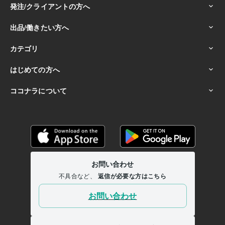
会社
人間関係
魔物
鬼
福の神
学歴
放送大学
1985年3月 ~ 現在
私立工業大学
1983年3月 ~ 1983年4月
新宿の電子専門学校
1983年3月 ~ 1985年2月
語学力
英語
日常会話レベル
フランス語
日常会話レベル
ドイツ語
日常会話レベル