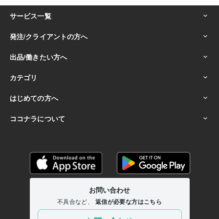
得意分野
占い
近藤流推命鑑定　（三白宝海）
地球年表のリーディング
吉方
位占い
不動産の購入
幸運を授ける
仕事
金運
経営
ビジネス
営業
健康
金融業界
貿易
住宅
悩み相談・カウンセリング
魔除け
ラップ音・ポルターガイストの判
定
だれからも好かれるスキル
会社
人間関係
魔物
鬼
福の神
学歴
放送大学
1985年3月 ~ 現在
私立工業大学
1983年3月 ~ 1983年4月
新宿の電子専門学校
1983年3月 ~ 1985年2月
語学力
英語
日常会話レベル
フランス語
日常会話レベル
ドイツ語
日常会話レベル