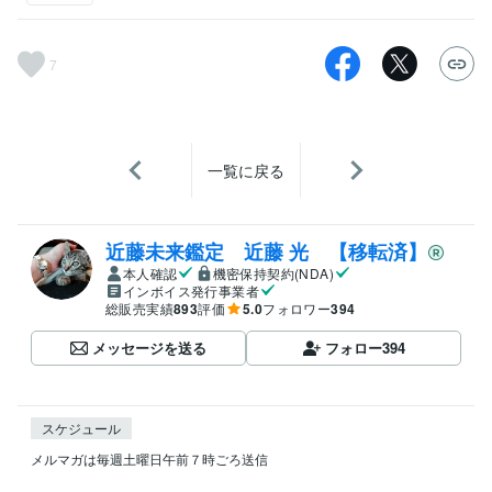
7
一覧に戻る
近藤未来鑑定 近藤 光 【移転済】
本人確認
機密保持契約(NDA)
インボイス発行事業者
総販売実績
893
評価
5.0
フォロワー
394
メッセージを送る
フォロー
394
スケジュール
メルマガは毎週土曜日午前７時ごろ送信
