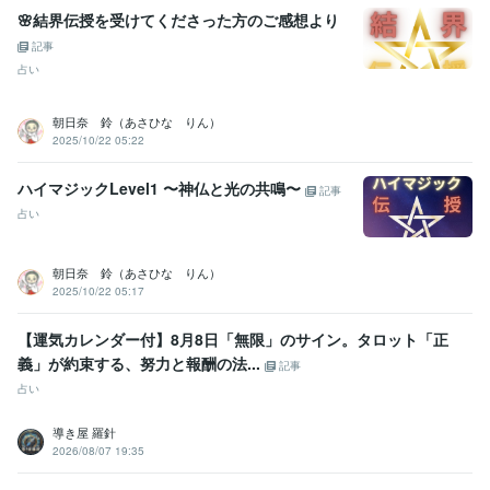
土地家屋調査士
取得年 : 2000年
🌸結界伝授を受けてくださった方のご感想より
一種証券外務員
取得年 : 1998年
記事
2級FP技能士
取得年 : 2001年
占い
日商簿記検定2級
取得年 : 1984年
行政書士
取得年 : 2004年
第二級陸上特殊無線技士
取得年 : 1980年
朝日奈 鈴（あさひな りん）
航空特殊無線技士
取得年 : 1990年
2025/10/22 05:22
プログラミング言語・フレームワーク
ハイマジックLevel1 〜神仏と光の共鳴〜
記事
C:25年
PostgreSQL:25年
Oracle Database:20年
PL/SQL:20年
占い
Amazon Web Services:3年
Java:5年
Linux:20年
C++:10年
COBOL:45年
HTML:22年
PHP:20年
SQL:44年
VC++:20年
Oracle:33年
UNIX:45年
Windows Server:25年
GitHub:2年
朝日奈 鈴（あさひな りん）
2025/10/22 05:17
ビジネス・クリエイティブツール
Adobe Photoshop:12年
弥生会計:40年
Excel:40年
Word:40年
【運気カレンダー付】8月8日「無限」のサイン。タロット「正
WordPress:13年
Microsoft Project:3年
ChatGPT:2年
義」が約束する、努力と報酬の法...
記事
Adobe Premiere Pro:9年
Final Cut Pro:8年
iMovie:8年
占い
その他ツール
導き屋 羅針
Pascal :20年
motorola系 アセンブラ:10年
IBM Infosphere:10年
2026/08/07 19:35
informix DB:15年
IBM webspere:10年
lisp:13年
Ada:15年
UNIX BSD:45年
IBM PL/1:2年