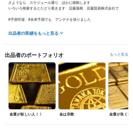
さようなら　スケジュール通り　ほかに移動します

いろいろ検索するとたどり着きます　近藤蓮根　近藤貿易株式会社で

#予測市場　#未来予測でも　アンテナを張りました

今後デリバティブのための予測に軸足を動かします

出品者の実績をもっと見る
＊

マスゴミへ

出品者のポートフォリオ
もっと見る
マスゴミから依頼される取材　出演　全拒否　

当家のCATV契約は去年の3月末に解約したのでオールドメディアはそち
ら側で楽しくやって

新聞も雑誌もゴミでしかないので対応しない。　たまに4大新聞がただで
見ろと押しかけてきますが嫌です

芸能人　政治家　スポーツ選手　社長の辞め時はよく当たります

今後のことが知りたければ当社規定にしたがって料金をお支払いくださ
い　無償ではやりません。
経験職種
経営・マネジメント / 経営者・CEO・COO
経験年数 : 58年
金運が欲しい人！！
金は宗教
金運が良くな
不動産 / アセットマネジメント
経験年数 : 3年
金融専門職 / 金融商品開発
経験年数 : 3年
士業・専門職 / 土地家屋調査士
経験年数 : 3年