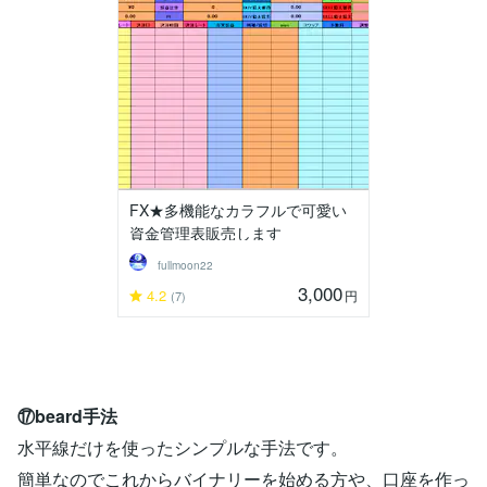
FX★多機能なカラフルで可愛い
資金管理表販売します
fullmoon22
3,000
4.2
円
(7)
⑰beard手法
水平線だけを使ったシンプルな手法です。
簡単なのでこれからバイナリーを始める方や、口座を作っ