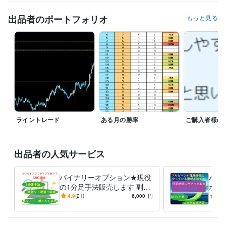
業の合間で行っておりますので遅くなることもございます。

予めご了承ください。

出品者のポートフォリオ
もっと見る
★リピーター様プレゼントあり

★サクサク手法セット・究極のライントレードと別の手法の組み合わせ
で同時購入を検討中の方はお値引き致しますので、DMからお問い合わせ
ください。

その他の組み合わせは手法2点セット販売ページからご購入下さい。
受賞歴
2022.1.23初出品　2022.1.27レギュラーランク
2022.5.1　シルバー
ランク
2022.8.1　ゴールドランク
ライントレード
ある月の勝率
ご購入者様の
得意分野
資産運用・副業の相談
バイナリーオプション
FX
バイナリー
FX
投資
副業
バイナリーオプション
BO
在宅副業
出品者の人気サービス
外国為替証拠金取引
在宅ワーク
金融
バイナリーオプション★現役
バイ
の1分足手法販売します 副業
ホで
★スマホでもOK！3つのイン
気№
4.9
(21)
6,000
円
4.9
ジでポイント狙う！SRC手法
けで