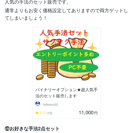
人気の手法のセット販売です。
通常よりもお安く価格設定してありますので両方ゲットし
てしまいましょう！
バイナリーオプション★超人気手
法のセット販売します
fullmoon22
11,000
5.0
円
(12)
⑫お好きな手法2点セット