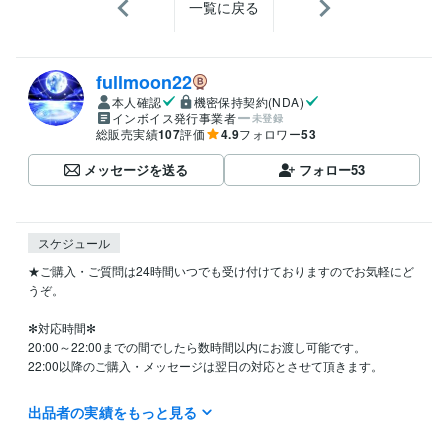
一覧に戻る
fullmoon22
本人確認
機密保持契約(NDA)
インボイス発行事業者
未登録
総販売実績
107
評価
4.9
フォロワー
53
メッセージを送る
フォロー
53
スケジュール
★ご購入・ご質問は24時間いつでも受け付けておりますのでお気軽にど
うぞ。

✻対応時間✻

20:00～22:00までの間でしたら数時間以内にお渡し可能です。

22:00以降のご購入・メッセージは翌日の対応とさせて頂きます。

・平日は対応時間以外に8時頃と13時前後に1度確認しております。

出品者の実績をもっと見る
対応時間外は出来るだけ早めにご対応できるようにしておりますが、本