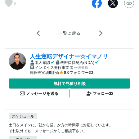
6
一覧に戻る
人生逆転デザイナー☆イマノリ
本人確認
機密保持契約(NDA)
インボイス発行事業者
未登録
総販売実績
0
評価
0.0
フォロワー
32
無料で見積り相談
メッセージを送る
フォロー
32
スケジュール
土日をメインに、朝から昼、夕方の時間帯に対応しています。

それ以外でも、メッセージからご相談下さい。
得意分野