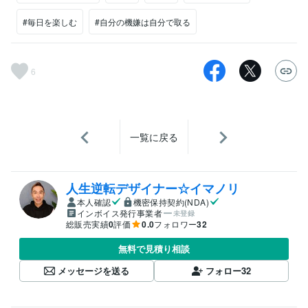
#毎日を楽しむ
#自分の機嫌は自分で取る
6
一覧に戻る
人生逆転デザイナー☆イマノリ
本人確認
機密保持契約(NDA)
インボイス発行事業者
未登録
総販売実績
0
評価
0.0
フォロワー
32
無料で見積り相談
メッセージを送る
フォロー
32