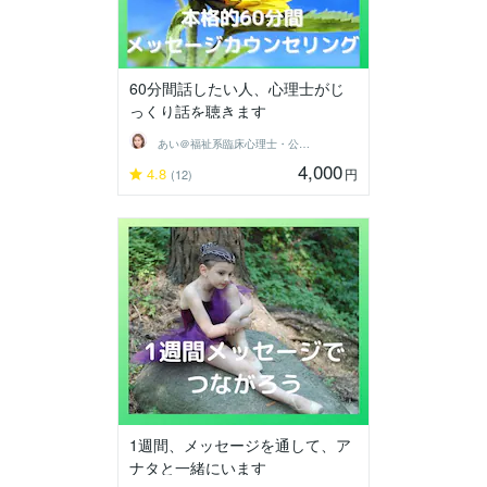
60分間話したい人、心理士がじ
っくり話を聴きます
あい＠福祉系臨床心理士・公認心理師
4,000
4.8
円
(12)
1週間、メッセージを通して、ア
ナタと一緒にいます