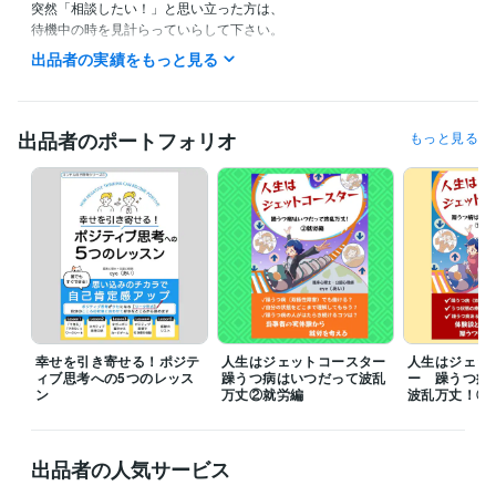
突然「相談したい！」と思い立った方は、

待機中の時を見計らっていらして下さい。

（最近あまりそういう時間ないかも…前日までにご連絡いただけますと
出品者の実績をもっと見る
助かります。）

寂しさを感じるあなた。

何だかモヤモヤが晴れないあなた。

出品者のポートフォリオ
もっと見る
一歩踏み出したいけど迷っているあなた。

そして、眠れない・眠りたくないあなた。

そのほかのご相談も。

ちょっと話したいなぁって方も。

1日の終わりを誰かと共有したい方も。

待ってますね(^-^)

幸せを引き寄せる！ポジテ
人生はジェットコースター
人生はジェッ
チャット、お待ちしています！

ィブ思考への5つのレッス
躁うつ病はいつだって波乱
ー 躁うつ病
よろしくお願いいたします。

ン
万丈②就労編
波乱万丈！①
※予約の方はメッセージをお送りください。

待機時間を調整いたします。よろしくお願いいたします！
出品者の人気サービス
経験職種