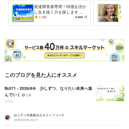
クリエイター / ライター・編集
経験年数 : 3年
発達障害者専用！特徴を活か
話し
ライフスタイル・その他 / カウンセラー・コーチ
経験年数 : 22年
し生き抜く力を探します 発
たす
達障害の相談機関にいた心理
話を
4.8
(6)
4,000
円
5.0
職歴
士と、世間を生き抜く術を探
を、
国立精神・神経センター国府台病院
1998年3月 ~ 2003年7月
ろう！
ます
江北保健総合センター
1999年3月 ~ 2001年2月
千葉県教育委員会
2002年3月 ~ 2005年2月
東京都
2003年3月 ~ 2006年2月
東京都立航空工業高等専門学校
2006年9月 ~ 2007年9月
埼玉県教育庁
2008年3月 ~ 2012年9月
新宿区立教育センター
2013年3月 ~ 2014年2月
株式会社ティービーエスオペレーション
2014年3月 ~ 2015年4月
ウェルビー株式会社
2015年5月 ~ 2018年3月
2019年4月 ~ 2021年
このブログを見た人にオススメ
8月
2021年9月 ~ 2023年2月
合同会社のん
2023年4月 ~ 2023年5月
株式会社ゴービヨンド
2023年8月 ~ 2024年11月
№571 - 2026/8/6 少しずつ、なりたい未来へ進
株式会社ティービーエスオペレーション
2024年12月 ~ 現在
んでいく
記事
コラム
受賞歴
「がんばり屋」さんのこころのトリセツ
HSPの会社員が自分らしく
楽に働くトリセツ
発達障害の人が生きづらいと感じても働いて幸せ
ゆう子☆作業療法士＆ライフコーチ
に生きるトリセツ
心から信頼できる心理カウンセラーの探し方
2026/08/05 22:37
「脱」完璧主義！〜ラクに生きるための処方箋〜
手を抜いたって、