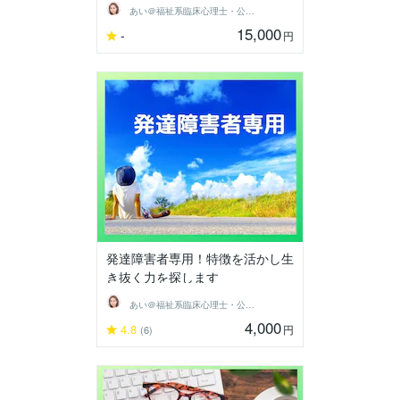
あい＠福祉系臨床心理士・公認心理師
15,000
-
円
発達障害者専用！特徴を活かし生
き抜く力を探します
あい＠福祉系臨床心理士・公認心理師
4,000
4.8
円
(6)