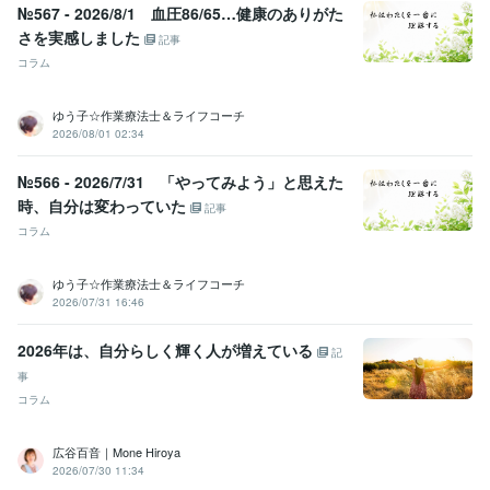
休んだって、大丈夫。
人生はココから！心地よくがんばれるアラフ
№567 - 2026/8/1 血圧86/65…健康のありがた
ィフになる7つの方法
アラフィフは転職活動のラストチャンス　転職
さを実感しました
記事
活動7つの心得
心理カウンセラーのお仕事
人間力の再発見
敏感系・
コラム
鈍感系　歩み寄るための３つのトレーニング法
人生はジェットコー
スター　躁うつ病はいつだって波乱万丈！①
人生はジェットコース
ゆう子☆作業療法士＆ライフコーチ
ター　躁うつ病はいつだって波乱万丈！②
2026/08/01 02:34
資格・検定
№566 - 2026/7/31 「やってみよう」と思えた
臨床心理士
取得年 : 2001年
精神保健福祉士
取得年 : 2002年
時、自分は変わっていた
記事
公認心理師
取得年 : 2018年
コラム
サービス管理責任者
取得年 : 2016年
児童発達支援管理責任者
取得年 : 2016年
ゆう子☆作業療法士＆ライフコーチ
2026/07/31 16:46
ビジネス・クリエイティブツール
Excel:15年
Google スプレッドシート:2年
Google ドキュメント:2年
2026年は、自分らしく輝く人が増えている
PowerPoint:10年
Word:15年
ChatGPT:1年
Canva:3年
記
事
得意分野
コラム
悩み相談・カウンセリング
障がい者の相談、特に発達障害・精神障
害
福祉職のコンサルテーション
広谷百音｜Mone Hiroya
カウンセリング
精神障害者
発達障害者
コンサルテーション
福祉職
2026/07/30 11:34
就労支援
メンタルケア
強みを見つける
仕事
悩み相談