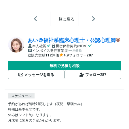
一覧に戻る
あい＠福祉系臨床心理士・公認心理師
本人確認
機密保持契約(NDA)
インボイス発行事業者
未登録
総販売実績
112
評価
4.9
フォロワー
287
無料で見積り相談
メッセージを送る
フォロー
287
スケジュール
予約があれば随時対応します（夜間・早朝のみ）

待機は基本夜間です。

休みはシフト制になります。

月末頃に翌月の予定がわかります。
