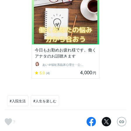
今日もお勤めお疲れ様です。働く
アナタのお話聴きます
あい＠福祉系臨床心理士・公認心理師
4,000
5.0
円
(4)
#入院生活
#人生を楽しむ
7