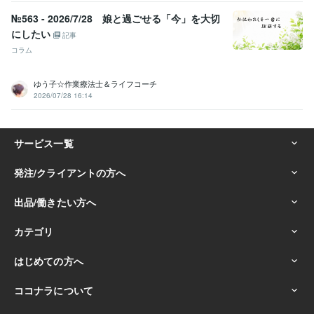
学習指導・資格・キャリア相談
公認心理師・臨床心理士の勉強方法
公認心理師
臨床心理士
資格取得
マインドセット
勉強
資格
№563 - 2026/7/28 娘と過ごせる「今」を大切
国家資格
モチベーション維持
心理
福祉
にしたい
記事
学歴
コラム
慶應義塾大学
1993年3月 ~ 1997年2月
慶應義塾大学大学院
1997年3月 ~ 1999年2月
ゆう子☆作業療法士＆ライフコーチ
2026/07/28 16:14
語学力
英語
日常会話レベル