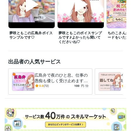
待機していない時には

メッセージからお気軽に

お問い合わせくださいね

☘️メッセージの方法は

商品ページの『出品者に質問』から

夢咲ともこの広島弁ボイス
夢咲ともこのボイスサンプ
ちのこさんか
「◯時から可能ですか？」とお気軽に

サンプルです♡
ルです♪よかったら聞いて
ードをいただ
メッセージください

くださいね♡
喜んで対応させていただきます♪

ご相談中は

出品者の人気サービス
お返事がすぐにできませんので

終わり次第お返事させていただきますね

広島弁で夜のひと息。仕事の
今日
ココナラのアプリを使用しての

愚痴も優しく受け止めます
味方
お電話になります

広島弁のぬくもりで、頑張る
雑談
5.0
(72)
100
円
/分
5.0
お話し中にお電話が切れてしまったり

あなたをそっと支えます
れ・
声が聞こえなくなった場合には

かけ直させていただきますね

あなたの今日が

素敵な1日になりますように

人と人とのご縁を大切に
