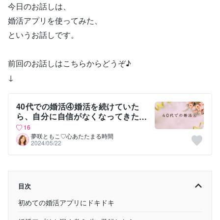
今日のお話しは、
婚活アプリを使ってみた、
というお話しです。
前回のお話しはこちらからどうぞ♪
↓
40代での婚活④婚活を続けていた
ら、自分に自信がなくなってきた
お話し
16
夢咲ともこ♡心あたたまる時間
2024/05/22
目次
初めての婚活アプリにドキドキ