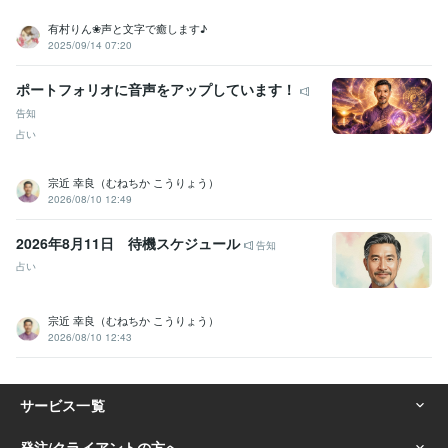
達成】みなさまありがとうございます
ココナラ【プラチナランク】
有村りん❀声と文字で癒します♪
みなさまありがとうございます♬
2025/09/14 07:20
資格・検定
ポートフォリオに音声をアップしています！
保育士
取得年 : 1929年
幼稚園教諭免許
取得年 : 1929年
告知
運行管理者
取得年 : 1929年
占い
アロマセラピスト
取得年 : 1929年
宗近 幸良（むねちか こうりょう）
ビジネス・クリエイティブツール
2026/08/10 12:49
Excel:20年
Google スプレッドシート:3年
Word:20年
勘定奉行:2年
弥生会計:7年
Canva:4年
WordPress:5年
2026年8月11日 待機スケジュール
告知
その他ツール
占い
包容力で寄り添います♪:50年
あなたを大好きになります♪:50年
あなたの長所を見つけて褒めます♪:50年
空想で幸せ気分♡:50年
宗近 幸良（むねちか こうりょう）
あなたに共感して一緒に泣いたり笑ったりします:50年
2026/08/10 12:43
誰にも言えないあなたの秘密守ります:30年
あなたの気持ちを考えながら寄り添います:50年
母のような大きな愛であなたを包み込みます:25年
あなたが話しやすい雰囲気作りを大切にします:30年
お節介大好き、あなたのために一生懸命考えて動きます:30年
自分一人の時間も大切に過ごします:30年