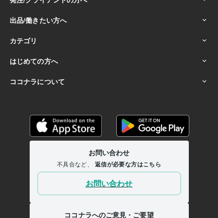
家族の病気、不安な気持ちに寄り添います:30年
あなたの価値観を大切にします:30年
1人1人の個性を尊重します:30年
得意分野
悩み相談・カウンセリング
☘️雑談～お悩みまで安心して話せる場所
☘️やさしさと包容力で心あたたまる
☘️親に反対された恋愛相談
☘️
好きな人に素直になれない恋愛相談
☘️自分に自信がない人の恋愛相談
☘️失恋の気持ちの整理
☘️夫婦・離婚・の悩み
☘️浮気・不倫の悩み
雑談
話し相手
恋愛相談
片思い
失恋
恋愛に自信がない
夫婦問題
離婚問題
浮気
不倫
悩み相談・カウンセリング
☘️ストーカーの悩み
☘️モラハラの悩み
☘️仕事の悩み
☘️人間関係の悩み
☘️HSP（繊細さん）の悩み
☘️結
婚・婚活・マッチングアプリ
☘️病気の家族の悩み
☘️子育て
ストーカー
モラハラ
仕事の悩み
人間関係の悩み
HSP（繊細）の悩み
結婚
婚活
病気の家族の悩み
子育て
マッチングアプリ