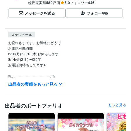
総販売実績
580
評価
5.0
フォロワー
446
メッセージを送る
フォロー
446
スケジュール
お疲れさまです。お気軽にどうぞ

お電話可能時間

8/10(月)〜8/13(木)お休みします

8/14(金)21時〜0時半

お電話お待ちしてます♪

ꕤ.｡.┈┈┈┈┈┈┈┈┈┈｡.ꕤ

出品者の実績をもっと見る
☘️「今すぐ相談可能」になっていたら

すぐに通話できます

☘️『今すぐ電話する』の青いボタンを

出品者のポートフォリオ
もっと見る
押してご購入へお進みください

ꕤ.｡.┈┈┈┈┈┈┈┈┈┈.｡.ꕤ
