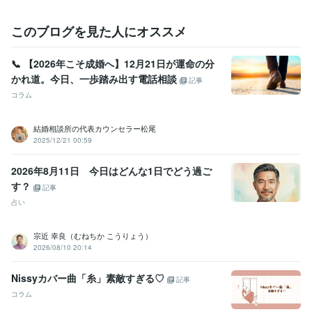
やさしさと包容力で

真心を込めてお話しを聴かせていただきます

このブログを見た人にオススメ
☘️お話し中、咳が出ることがあるので

飲み物をいただくことがあります

📞 【2026年こそ成婚へ】12月21日が運命の分
ご了承ください(⁎ᵕᴗᵕ⁎)
かれ道。今日、一歩踏み出す電話相談
記事
経験職種
コラム
デザイナー / Webデザイナー
経験年数 : 2年
ライフスタイル・その他 / マッサージ師・セラピスト
経験年数 : 10
結婚相談所の代表カウンセラー松尾
年
2025/12/21 00:59
ライフスタイル・その他 / アドバイザー
経験年数 : 20年
ライフスタイル・その他 / 保育士・ベビーシッター
経験年数 : 25年
2026年8月11日 今日はどんな1日でどう過ご
す？
職歴
記事
〇〇幼稚園
1995年3月 ~ 1999年2月
占い
〇〇託児所
1999年3月 ~ 2003年11月
〇〇保育園
2002年12月 ~ 2013年2月
宗近 幸良（むねちか こうりょう）
〇〇運送会社
2001年3月 ~ 2011年3月
2026/08/10 20:14
〇〇こども園
2012年3月 ~ 2015年2月
〇〇産後サービス
2016年12月 ~ 2021年2月
Nissyカバー曲「糸」素敵すぎる♡
記事
コラム
受賞歴
プレパパプレママセミナー　産後うつ講演
ココナラ【販売実績100件