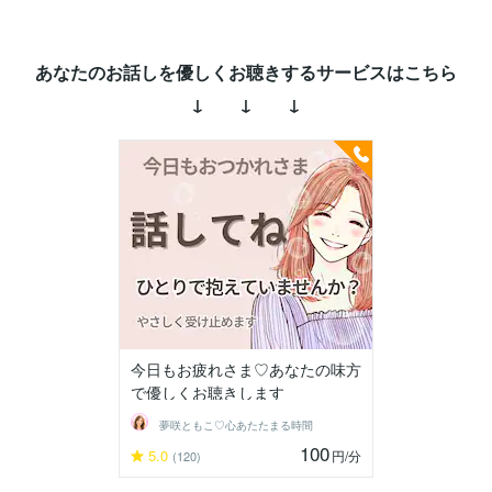
あなたのお話しを優しくお聴きするサービスはこちら
↓ ↓ ↓
今日もお疲れさま♡あなたの味方
で優しくお聴きします
夢咲ともこ♡心あたたまる時間
100
5.0
円
/分
(120)