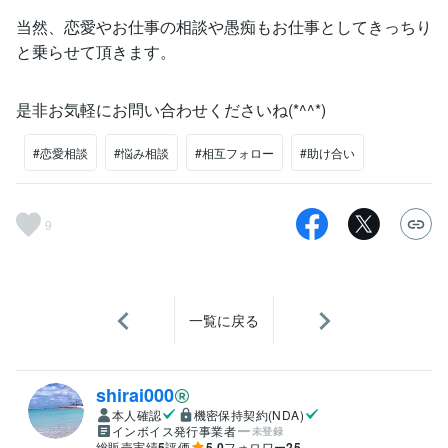
当然、恋愛やお仕事の相談や愚痴もお仕事としてきっちり
と乗らせて頂きます。
是非お気軽にお問い合わせくださいね(*^^*)
#恋愛相談
#悩み相談
#相互フォロー
#助け合い
9
一覧に戻る
shirai000
本人確認
機密保持契約(NDA)
インボイス発行事業者
未登録
総販売実績
5
評価
5.0
フォロワー
25