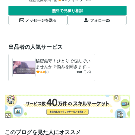
無料で見積り相談
メッセージを送る
フォロー
25
出品者の人気サービス
秘密厳守！ひとりで悩んでい
ませんか？悩みを聞きます
職場での人間関係、恋愛など
5.0
(2)
100
円
/分
の悩みを抱え込んでないです
か？
このブログを見た人にオススメ