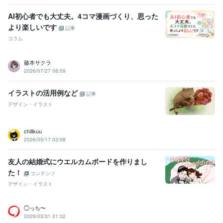
AI初心者でも大丈夫。4コマ漫画づくり、思った
より楽しいです
記事
コラム
藤本サクラ
2026/07/27 08:09
イラストの活用例など
記事
デザイン・イラスト
chillkuu
2026/05/17 03:08
友人の結婚式にウエルカムボードを作りまし
た！
コンテンツ
デザイン・イラスト
◯っち〜
2026/03/31 21:32