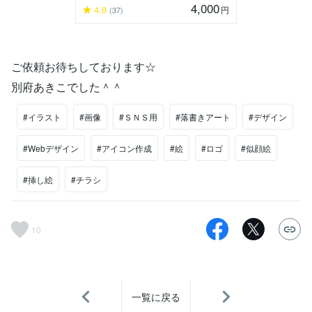
4,000
4.9
円
(37)
ご依頼お待ちしております☆
別府あきこでした＾＾
#イラスト
#画像
#ＳＮＳ用
#落書きアート
#デザイン
#Webデザイン
#アイコン作成
#絵
#ロゴ
#似顔絵
#挿し絵
#チラシ
10
一覧に戻る