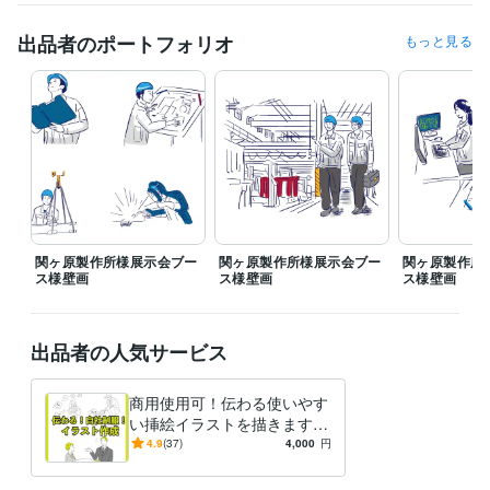
資格・検定
日本習字師範代免許
取得年 : 2003年
出品者のポートフォリオ
もっと見る
得意分野
イラスト作成・漫画制作
イラスト
書道
経営 筆文字 挿絵
関ヶ原製作所様展示会ブー
関ヶ原製作所様展示会ブー
関ヶ原製作所
ス様壁画
ス様壁画
ス様壁画
出品者の人気サービス
商用使用可！伝わる使いやす
い挿絵イラストを描きます
伝わる！邪魔しない！でも可
4.9
(37)
4,000
円
愛くて面白い♪イラスト素材