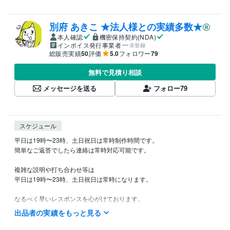
別府 あきこ ★法人様との実績多数★
本人確認
機密保持契約(NDA)
インボイス発行事業者
未登録
総販売実績
50
評価
5.0
フォロワー
79
無料で見積り相談
メッセージを送る
フォロー
79
スケジュール
平日は19時〜23時、土日祝日は常時制作時間です。

簡単なご返答でしたら連絡は常時対応可能です。

複雑な説明や打ち合わせ等は

平日は19時〜23時、土日祝日は常時になります。

なるべく早いレスポンスを心がけております。

商品のクオリティを優先するようにしておりますが、お急ぎの場合はお
出品者の実績をもっと見る
気軽にご相談ください。