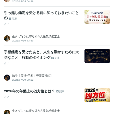
2026/08/05 04:36
引っ越し鑑定を受ける前に知っておきたいこと
①
記事
占い
生きづらさに寄り添う九星気学鑑定士
2026/07/30 13:40
手相鑑定を受けたあと、人生を動かすために大
切なこと｜行動のタイミング
記事
占い
珀斗【霊視×手相｜守護霊視師】
2026/07/29 09:22
2026年の年盤上の凶方位とは？
記事
占い
生きづらさに寄り添う九星気学鑑定士