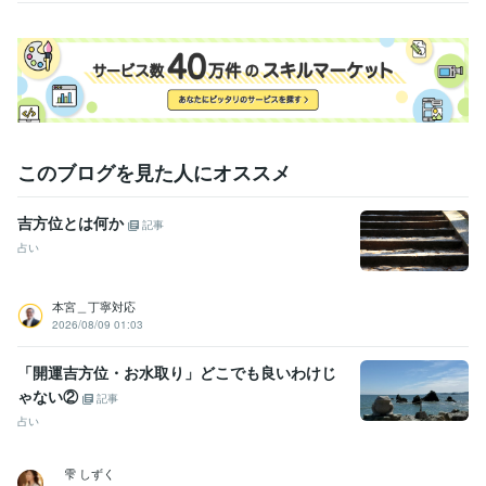
経験職種
営業 / 個人営業
経験年数 : 27年
カスタマーサポート・カスタマーサクセス / カスタマーサポート・ヘ
ルプデスク
経験年数 : 8年
コンサルタント / 経営コンサルタント
経験年数 : 22年
コンサルタント / 組織・人事コンサルタント
経験年数 : 14年
ライフスタイル・その他 / 占い師
経験年数 : 33年
このブログを見た人にオススメ
得意分野
占い
私の占いで人生を持ち上げるお手伝いします
吉方位とは何か
占い
恋愛
人間関係
結婚
離婚
運命
人生
明るい
悩み
記事
幸せ
占い
本宮＿丁寧対応
2026/08/09 01:03
「開運吉方位・お水取り」どこでも良いわけじ
ゃない②
記事
占い
雫 しずく