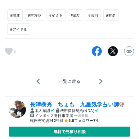
#開運
#吉方位
#変える
#成功
#法則
#有名
#アイドル
8
一覧に戻る
長澤樹秀 ちょも 九星気学占い師
本人確認
機密保持契約(NDA)
インボイス発行事業者
未登録
総販売実績
142
評価
5.0
フォロワー
74
無料で見積り相談