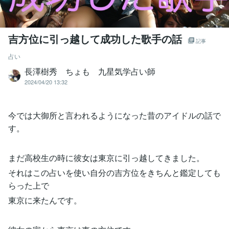
吉方位に引っ越して成功した歌手の話
記事
占い
長澤樹秀 ちょも 九星気学占い師
2024/04/20 13:32
今では大御所と言われるようになった昔のアイドルの話で
す。
まだ高校生の時に彼女は東京に引っ越してきました。
それはこの占いを使い自分の吉方位をきちんと鑑定しても
らった上で
東京に来たんです。