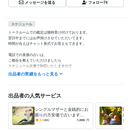
メッセージを送る
フォロー
74
スケジュール
トークルームでの鑑定は随時受け付けております。

翌日中までにはお声掛けさせていただいてます。

時間が合えばチャット形式でお答えもできます。

電話での直接の占いは、

ご都合を教えていただけましたら

スケジュール次第で対応いたしますので

お気軽にお声かけください。

出品者の実績をもっと見る
お電話での鑑定希望の方はメッセージで

ご都合をお教えください。

時間の見積もりをしますのでご相談下さい。

出品者の人気サービス
また、待機中のサインがある場合はすぐに

鑑定できます。

シングルマザーと金銭的にお
運気
困りの方安価で占います
とか
どうぞ悩みや改善したい内容を

今、苦しい立場にある方を応
える
5.0
(86)
1,000
円
5.0
お聞かせください。

援したい。元気出して！。
級以
一緒に解決していきましょう。