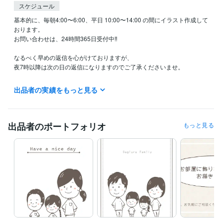
スケジュール
基本的に、毎朝4:00〜6:00、平日 10:00〜14:00 の間にイラスト作成して
おります。

お問い合わせは、24時間365日受付中‼︎

なるべく早めの返信を心がけておりますが、

夜7時以降は次の日の返信になりますのでご了承くださいませ。

出品者の実績をもっと見る
【納品までの大まかな流れ】

お写真をお送りいただき、似顔絵作成にあたりご要望をお聞かせ下さ
い。

出品者のポートフォリオ
もっと見る
通常の似顔絵か、シンプルな似顔絵をお選びいただけます。

↓

下書きを作成し、確認して頂きます

↓

ペン入れ完了後、確認して頂きます

↓

デジタルデータ納品

↓

まだまだ実績が少ないため

ご評価頂けますと大変嬉しいです。
