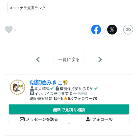
#ココナラ最高ランク
5
一覧に戻る
似顔絵みきこ
本人確認
機密保持契約(NDA)
インボイス発行事業者
未登録
総販売実績
211
評価
5.0
フォロワー
70
無料で見積り相談
メッセージを送る
フォロー
70