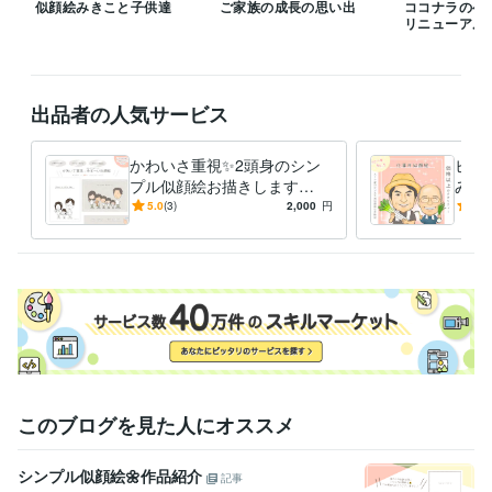
似顔絵みきこと子供達
ご家族の成長の思い出
ココナラのヘ
リニューアル
なるべく早く仕上げられるように努めておりますが、

経験職種
デザイナー / グラフィックデザイナー
出品者の人気サービス
事務・ビジネスサポート / 事務（一般事務）
経験年数 : 6年
事務・ビジネスサポート / 文字起こし・データ入力
経験年数 : 1年
かわいさ重視✨2頭身のシン
ビジ
ライフスタイル・その他 / 美容師・ネイリスト・美容家
経験年数 : 3
プル似顔絵お描きします
みの
年
【先着5名様限定特別価格】
家さ
5.0
(3)
2,000
円
5.0
ご家族全員ゆる〜いタッチで
ん、
職歴
大集合✨
似顔絵みきこ
2023年2月 ~ 現在
受賞歴
ココナラ【出品者ランク】レギュラー入り
ココナラ【出品者ラン
ク】ブロンズ入り
ココナラ【出品者ランク】シルバー入り
ココナラ
【出品者ランク】ゴールド入り
ココナラ【出品者ランク】プラチナ
✨
お絵かきムービークリエイター®︎認定証受賞
お絵かきムービーク
リエイター®︎上位クラス進級
このブログを見た人にオススメ
ビジネス・クリエイティブツール
Canva:2年
ibisPaint:5年
シンプル似顔絵🌼作品紹介
記事