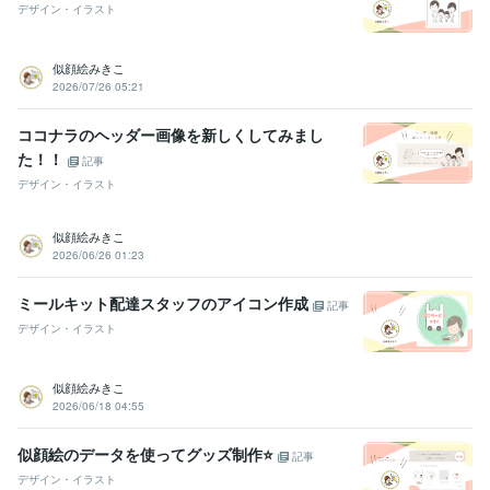
デザイン・イラスト
得意分野
イラスト作成・漫画制作
デジタル似顔絵　
似顔絵 アイコン
似顔絵みきこ
デザイン制作
シンプルで読みやすいチラシを作成
2026/07/26 05:21
チラシ作成
パンフレット作成
お店の広告
自営業の方必見
ココナラのヘッダー画像を新しくしてみまし
た！！
記事
デザイン・イラスト
似顔絵みきこ
2026/06/26 01:23
ミールキット配達スタッフのアイコン作成
記事
デザイン・イラスト
似顔絵みきこ
2026/06/18 04:55
似顔絵のデータを使ってグッズ制作⭐️
記事
デザイン・イラスト