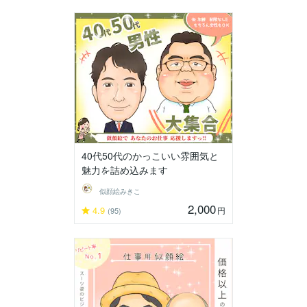
40代50代のかっこいい雰囲気と
魅力を詰め込みます
似顔絵みきこ
2,000
4.9
円
(95)