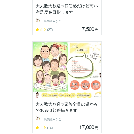
大人数大歓迎✨低価格だけど高い
満足度を目指します
似顔絵みきこ
7,500
5.0
円
(27)
大人数大歓迎✨家族全員の温かみ
のある似顔絵描きます
似顔絵みきこ
17,000
4.9
円
(18)