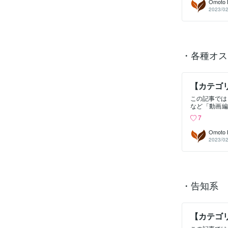
Omoto 
2023/02
・各種オス
【カテゴ
この記事では
など「動画編
説している
7
覧・準備中ご
方法・各種オ
Omoto 
2023/02
・告知系
【カテゴ