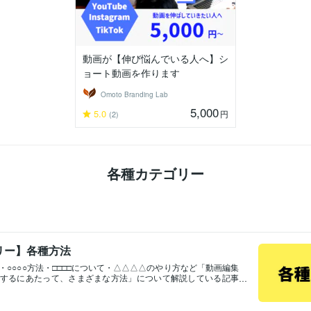
動画が【伸び悩んでいる人へ】シ
ョート動画を作ります
Omoto Branding Lab
5,000
5.0
円
(2)
各種カテゴリー
リー】各種方法
・○○○○方法・□□□□について・△△△△のやり方など「動画編集
するにあたって、さまざまな方法」について解説している記事
です。参考にどうぞお使いください。記事一覧ご依頼はこちら
価格 ¥3,000〜"各種カテゴリー・各種方法・各種オススメ・告知