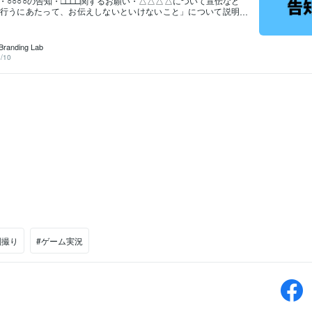
・○○○○の告知・□□□□関するお願い・△△△△について宣伝など
行うにあたって、お伝えしないといけないこと」について説明
のカテゴリーです。記事一覧ご依頼はこちらから！"最低価格
〜"各種カテゴリー・各種方法・各種オススメ・告知系
Branding Lab
/10
別撮り
#ゲーム実況