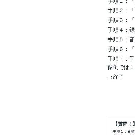
手順１：「
手順２：「
手順３：「
手順４：録
手順５：音
手順６：「
手順７：手
像例では１
→終了
【質問！
の確認方
手順１：素材