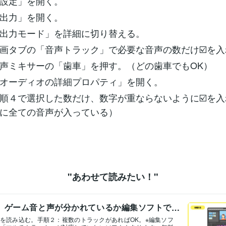
設定」を開く。
出力」を開く。
出力モード」を詳細に切り替える。
画タブの「音声トラック」で必要な音声の数だけ☑️を入
声ミキサーの「歯車」を押す。（どの歯車でもOK）
オーディオの詳細プロパティ」を開く。
順４で選択した数だけ、数字が重ならないように☑️を
に全ての音声が入っている）
"あわせて読みたい！"
】ゲーム音と声が分かれているか編集ソフトで
法
を読み込む。手順２：複数のトラックがあればOK。※編集ソフ