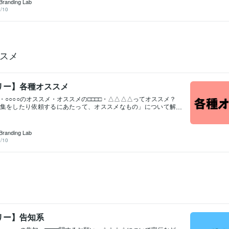
Branding Lab
/10
スメ
リー】各種オススメ
・○○○○のオススメ・オススメの□□□□・△△△△ってオススメ？
集をしたり依頼するにあたって、オススメなもの」について解
記事のカテゴリーです。参考にどうぞお使いください。記事一
依頼はこちらから！"最低価格 ¥3,000〜"各種カテゴリー・各種
ススメ・告知系
Branding Lab
/10
リー】告知系