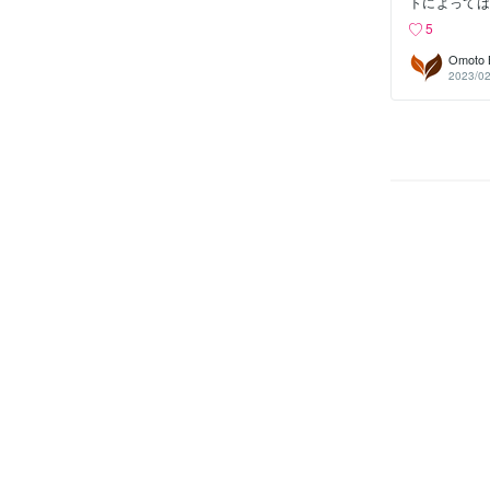
トによっては
ソフトを使っ
5
0〜"各種カ
Omoto 
2023/02