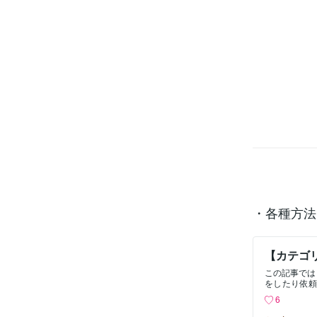
・各種方法
【カテゴ
この記事では
をしたり依頼
のカテゴリー
6
から！"最低
系