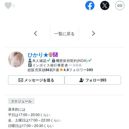
5
一覧に戻る
ひかり★
本人確認
機密保持契約(NDA)
インボイス発行事業者
未登録
総販売実績
662
評価
4.9
フォロワー
393
メッセージを送る
フォロー
393
スケジュール
基本的には

平日は17:00～20:00くらい

金、土曜日は17:00～22:00くらい

日曜日は17:00～20:30くらい
