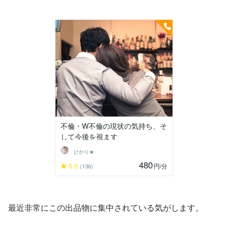
不倫・W不倫の現状の気持ち、そ
して今後を視ます
ひかり★
480
5.0
円
/分
(136)
最近非常にこの出品物に集中されている気がします。