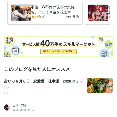
不倫・W不倫の現状の気持
復縁
資格・検定
ち、そして今後を視ます 人
点で
メンタル心理カウンセラー
取得年 : 2018年
に言えない。バレてはいけな
元カ
5.0
(136)
480
円
/分
5.0
い不倫の【今後の行方】を視
復縁
得意分野
ます
しょ
悩み相談・カウンセリング
スピリチュアル、霊感霊視、未来計画
霊
感霊視サイキック波動修正遠隔ヒーリング
サイキック・波動修正・
遠隔ヒーリングなど
恋愛・不倫
未来予知
霊感・霊視
サイキック
波動修正
言霊
遠隔ヒーリング
相談
仕事
人間関係
悩み相談・カウンセリング
愚痴聴きや人に言えない相談をお聞きし
ます
人に言えない性癖・身体のコンプレックス
イライラがおさまら
ない方のお話を聞きます
悩み
イライラ
愚痴
性癖
コンプレックス
はけ口
恥ずかしい
このブログを見た人にオススメ
人には言えない
否定しない
アドバイス
占い♡８月６日 恋愛運 仕事運 2026
コンテ
ンツ
占い
エリ 778
2026/08/06 01:47