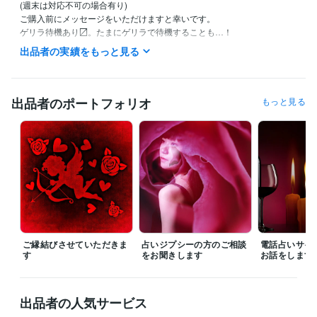
(週末は対応不可の場合有り)

ご購入前にメッセージをいただけますと幸いです。

ゲリラ待機あり〼。たまにゲリラで待機することも…！

出品者の実績をもっと見る
そして、メッセージをいただければ、可能な限り寄り添えるよう努力致
します。

NGワードをプロフィールに書いておりますので、閲覧後のご予約をお願
出品者のポートフォリオ
もっと見る
い致します。

ご縁がある方のみ見つけることのできる ひかり★を深夜帯、昼間、早朝
にご予約以外で見つけた方はラッキーです(*^^*)
経験職種
経営・マネジメント / 経営者・CEO・COO
経験年数 : 15年
経営・マネジメント / 取締役・執行役員
経験年数 : 3年
ライフスタイル・その他 / 占い師
経験年数 : 25年
ライフスタイル・その他 / 講師・インストラクター
経験年数 : 10年
ライフスタイル・その他 / カウンセラー・コーチ
経験年数 : 24年
ご縁結びさせていただきま
占いジプシーの方のご相談
電話占いサイ
す
をお聞きします
お話をします
受賞歴
アメブロ
全国歌唱大会　準優勝
コンプライアンス・ハラスメントに
ついて
某占いサイト　特別鑑定士
一ヶ月でココナラ出品プラチナ入
出品者の人気サービス
り
舞台用脚本、台本
電話占い師養成講座【話術担当】