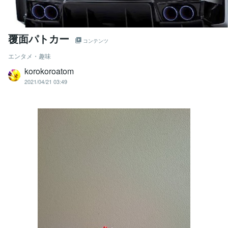
覆面パトカー
コンテンツ
エンタメ・趣味
korokoroatom
2021/04/21 03:49