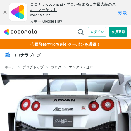
会員登録で10％割引クーポンを獲得！
ココナラブログ
ホーム
ブログトップ
ブログ
エンタメ・趣味