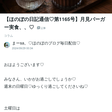
【ほのぼの日記通信♡第1165号】月見バーガ
ー実食、、♡
記事
コラム
まーsa。♡ほのぼのブログ毎日配信♡
2024/09/29 00:34
おはようございます♡
みなさん、いかがお過ごしでしょうか♡
週末の日曜日♡ゆっくり過ごしてくださいね♡
土曜日は