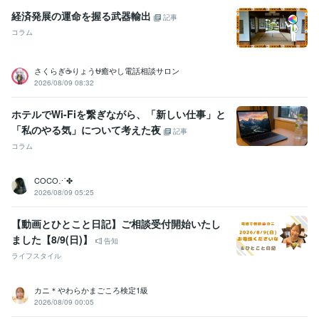
経済発展の運命を握る武器輸出
記事
コラム
さくらぎ☕りょう⛎癒やし電話相談サロン
2026/08/09 08:32
ホテルでWi-Fiを繋ぎながら、「新しい仕事」と
「私のやる気」について考えた夜
記事
コラム
COCO⋰✤
2026/08/09 05:25
【動画とひとこと日記】ご相談受付開始いたし
ました【8/9(日)】
告知
ライフスタイル
カニ＊やわらかまごころ検定1級
2026/08/09 00:05