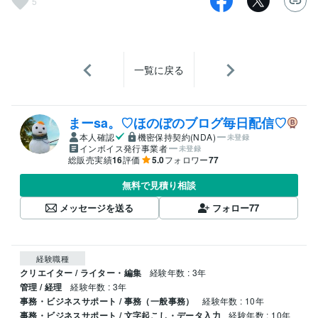
5
一覧に戻る
まーsa。♡ほのぼのブログ毎日配信♡
本人確認
機密保持契約(NDA)
未登録
インボイス発行事業者
未登録
総販売実績
16
評価
5.0
フォロワー
77
無料で見積り相談
メッセージを送る
フォロー
77
経験職種
クリエイター / ライター・編集
経験年数 : 3年
管理 / 経理
経験年数 : 3年
事務・ビジネスサポート / 事務（一般事務）
経験年数 : 10年
事務・ビジネスサポート / 文字起こし・データ入力
経験年数 : 10年