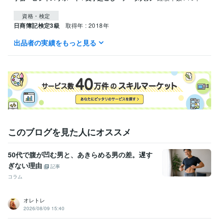
資格・検定
日商簿記検定3級
取得年 : 2018年
出品者の実績をもっと見る
ビジネス・クリエイティブツール
Google スプレッドシート:5年
Excel:13年
Word:3年
PowerPoint:10年
Google ドキュメント:3年
Google Analytics:6年
Google スライド:2年
SAP:1年
得意分野
ライティング・翻訳
Webライティング
事務アシスト
このブログを見た人にオススメ
50代で腹が凹む男と、あきらめる男の差。遅す
ぎない理由
記事
コラム
オレトレ
2026/08/09 15:40