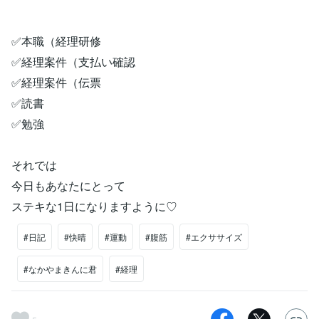
✅本職（経理研修
✅経理案件（支払い確認
✅経理案件（伝票
✅読書
✅勉強
それでは
今日もあなたにとって
ステキな1日になりますように♡
#日記
#快晴
#運動
#腹筋
#エクササイズ
#なかやまきんに君
#経理