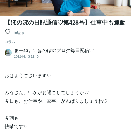
【ほのぼの日記通信♡第428号】仕事中も運動
♡
記事
コラム
まーsa。♡ほのぼのブログ毎日配信♡
2022/09/13 22:13
おはようございます♡
みなさん、いかがお過ごしでしょうか♡
今日も、お仕事や、家事、がんばりましょうね♡
今朝も
快晴です✨