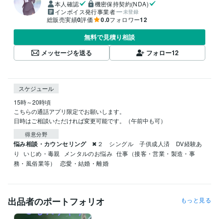
本人確認
機密保持契約(NDA)
インボイス発行事業者
未登録
総販売実績
0
評価
0.0
フォロワー
12
無料で見積り相談
メッセージを送る
フォロー
12
スケジュール
15時～20時頃

こちらの通話アプリ限定でお願いします。

日時はご相談いただければ変更可能です。（午前中も可）
得意分野
悩み相談・カウンセリング
✖２　シングル　子供成人済　DV経験あ
り
いじめ・毒親
メンタルのお悩み
仕事（接客・営業・製造・事
務・風俗業等）
恋愛・結婚・離婚
出品者のポートフォリオ
もっと見る