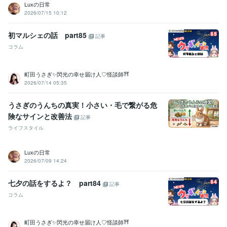
Luxの日常
2026/07/15 10:12
初マルシェの話 part85
記事
コラム
町田うさぎ✨閃光の幸せ届け人♡怪談師⛩️
2026/07/14 05:35
うさぎのうんちの真実！小さい・毛で繋がる危
険なサインと改善法
記事
ライフスタイル
Luxの日常
2026/07/09 14:24
七夕の話をするよ？ part84
記事
コラム
町田うさぎ✨閃光の幸せ届け人♡怪談師⛩️