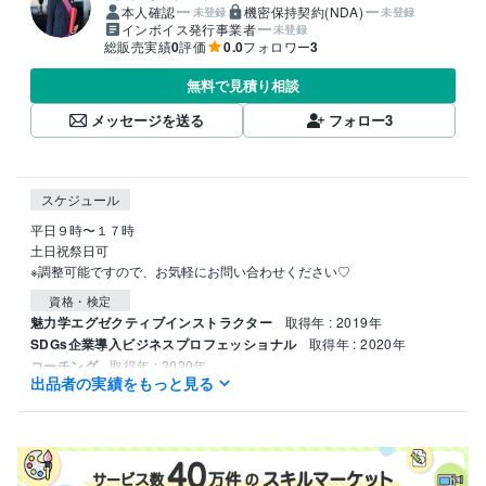
本人確認
機密保持契約(NDA)
未登録
未登録
インボイス発行事業者
未登録
総販売実績
0
評価
0.0
フォロワー
3
無料で見積り相談
メッセージを送る
フォロー
3
スケジュール
平日９時〜１７時

土日祝祭日可

※調整可能ですので、お気軽にお問い合わせください♡
資格・検定
魅力学エグゼクティブインストラクター
取得年 : 2019年
SDGs企業導入ビジネスプロフェッショナル
取得年 : 2020年
コーチング
取得年 : 2020年
出品者の実績をもっと見る
バッチフラワーレメディカウンセリング
取得年 : 2007年