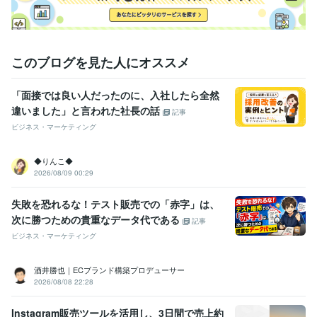
このブログを見た人にオススメ
「面接では良い人だったのに、入社したら全然
違いました」と言われた社長の話
記事
ビジネス・マーケティング
◆りんこ◆
2026/08/09 00:29
失敗を恐れるな！テスト販売での「赤字」は、
次に勝つための貴重なデータ代である
記事
ビジネス・マーケティング
酒井勝也｜ECブランド構築プロデューサー
2026/08/08 22:28
Instagram販売ツールを活用し、3日間で売上約